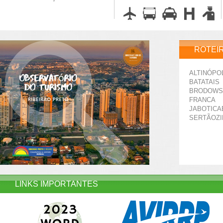
ROTEI
ALTINÓPO
BATATAIS
BRODOWS
FRANCA
JABOTICA
SERTÃOZ
LINKS IMPORTANTES