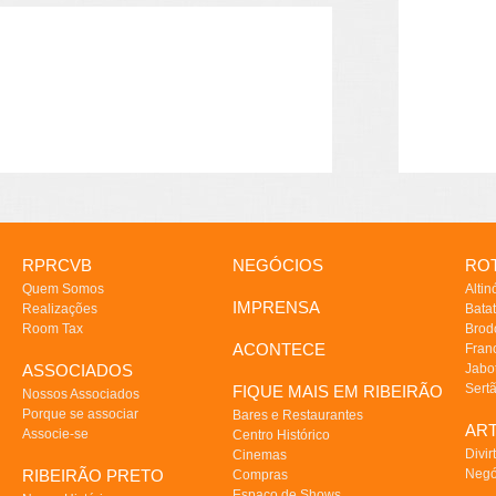
RPRCVB
NEGÓCIOS
ROT
Quem Somos
Altin
IMPRENSA
Realizações
Batat
Room Tax
Brod
ACONTECE
Fran
ASSOCIADOS
Jabo
Sert
FIQUE MAIS EM RIBEIRÃO
Nossos Associados
Porque se associar
Bares e Restaurantes
AR
Associe-se
Centro Histórico
Divir
Cinemas
RIBEIRÃO PRETO
Negó
Compras
Espaço de Shows