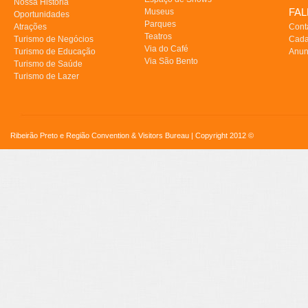
Nossa História
FA
Museus
Oportunidades
Parques
Atrações
Cont
Teatros
Turismo de Negócios
Cada
Via do Café
Turismo de Educação
Anun
Via São Bento
Turismo de Saúde
Turismo de Lazer
Ribeirão Preto e Região Convention & Visitors Bureau | Copyright 2012 ©