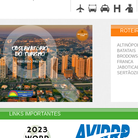
ROTEI
ALTINÓPO
BATATAIS
BRODOWS
FRANCA
JABOTICA
SERTÃOZ
LINKS IMPORTANTES