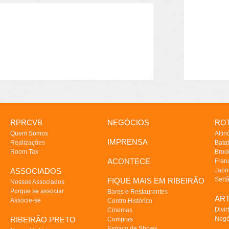
RPRCVB
NEGÓCIOS
ROT
Quem Somos
Altin
IMPRENSA
Realizações
Batat
Room Tax
Brod
ACONTECE
Fran
ASSOCIADOS
Jabo
Sert
FIQUE MAIS EM RIBEIRÃO
Nossos Associados
Porque se associar
Bares e Restaurantes
AR
Associe-se
Centro Histórico
Divir
Cinemas
RIBEIRÃO PRETO
Negó
Compras
Espaço de Shows