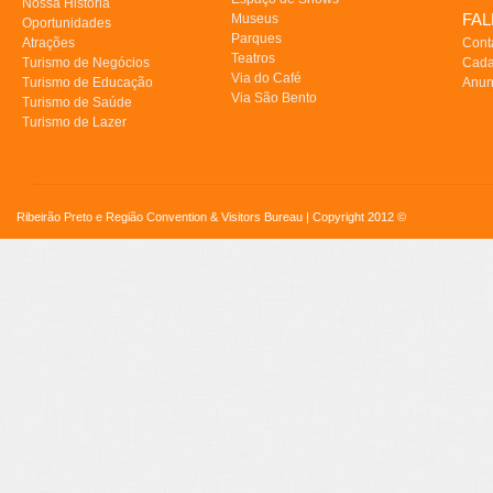
Nossa História
FA
Museus
Oportunidades
Parques
Atrações
Cont
Teatros
Turismo de Negócios
Cada
Via do Café
Turismo de Educação
Anun
Via São Bento
Turismo de Saúde
Turismo de Lazer
Ribeirão Preto e Região Convention & Visitors Bureau | Copyright 2012 ©