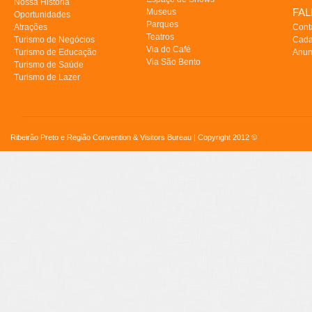
Nossa História
FA
Museus
Oportunidades
Parques
Atrações
Cont
Teatros
Turismo de Negócios
Cada
Via do Café
Turismo de Educação
Anun
Via São Bento
Turismo de Saúde
Turismo de Lazer
Ribeirão Preto e Região Convention & Visitors Bureau | Copyright 2012 ©