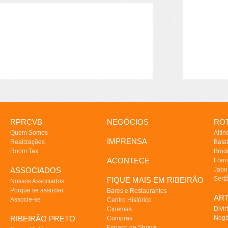
RPRCVB
NEGÓCIOS
ROT
Quem Somos
Altin
IMPRENSA
Realizações
Batat
Room Tax
Brod
ACONTECE
Fran
ASSOCIADOS
Jabo
Sert
FIQUE MAIS EM RIBEIRÃO
Nossos Associados
Porque se associar
Bares e Restaurantes
AR
Associe-se
Centro Histórico
Divir
Cinemas
RIBEIRÃO PRETO
Negó
Compras
Espaço de Shows