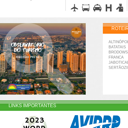
ROTEI
ALTINÓPO
BATATAIS
BRODOWS
FRANCA
JABOTICA
SERTÃOZ
LINKS IMPORTANTES