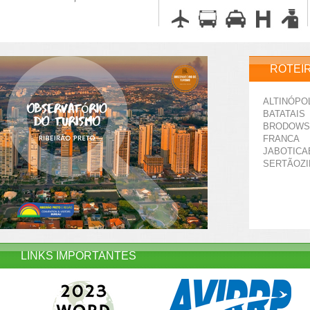
ROTEI
ALTINÓPO
BATATAIS
BRODOWS
FRANCA
JABOTICA
SERTÃOZ
LINKS IMPORTANTES