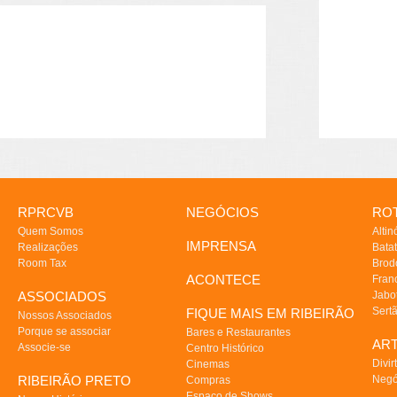
RPRCVB
NEGÓCIOS
ROT
Quem Somos
Altin
IMPRENSA
Realizações
Batat
Room Tax
Brod
ACONTECE
Fran
ASSOCIADOS
Jabo
Sert
FIQUE MAIS EM RIBEIRÃO
Nossos Associados
Porque se associar
Bares e Restaurantes
AR
Associe-se
Centro Histórico
Divir
Cinemas
RIBEIRÃO PRETO
Negó
Compras
Espaço de Shows