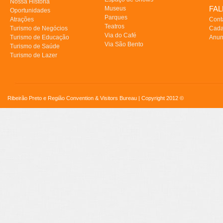
Nossa História
FA
Museus
Oportunidades
Parques
Atrações
Cont
Teatros
Turismo de Negócios
Cada
Via do Café
Turismo de Educação
Anun
Via São Bento
Turismo de Saúde
Turismo de Lazer
Ribeirão Preto e Região Convention & Visitors Bureau | Copyright 2012 ©