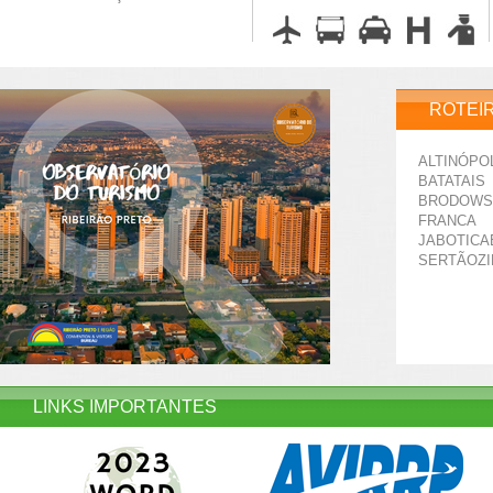
ROTEI
ALTINÓPO
BATATAIS
BRODOWS
FRANCA
JABOTICA
SERTÃOZ
LINKS IMPORTANTES