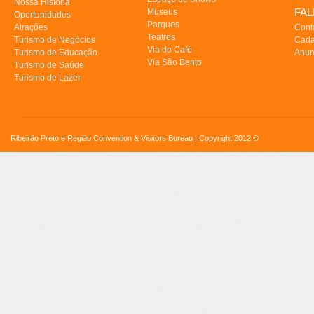
Nossa História
FA
Museus
Oportunidades
Parques
Atrações
Cont
Teatros
Turismo de Negócios
Cada
Via do Café
Turismo de Educação
Anun
Via São Bento
Turismo de Saúde
Turismo de Lazer
Ribeirão Preto e Região Convention & Visitors Bureau | Copyright 2012 ©