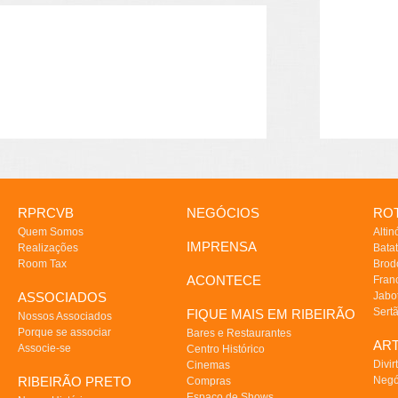
RPRCVB
NEGÓCIOS
ROT
Quem Somos
Altin
IMPRENSA
Realizações
Batat
Room Tax
Brod
ACONTECE
Fran
ASSOCIADOS
Jabo
Sert
FIQUE MAIS EM RIBEIRÃO
Nossos Associados
Porque se associar
Bares e Restaurantes
AR
Associe-se
Centro Histórico
Divir
Cinemas
RIBEIRÃO PRETO
Negó
Compras
Espaço de Shows