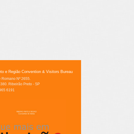
eto e Região Convention & Visitors Bureau
le Romano Nº 2655.
380. Ribeirão Preto - SP
3965 6191