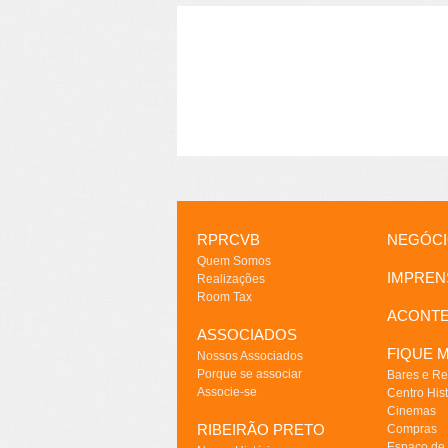
RPRCVB
NEGÓC
Quem Somos
IMPREN
Realizações
Room Tax
ACONT
ASSOCIADOS
FIQUE M
Nossos Associados
Porque se associar
Bares e Re
Associe-se
Centro Hist
Cinemas
RIBEIRÃO PRETO
Compras
Espaço de