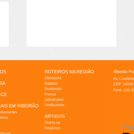
IOS
ROTEIROS NA REGIÃO
Ribeirão Pr
Altinópolis
Av. Costábi
SA
Batatais
CEP: 14096-
Brodowski
Fone: (16) 
ECE
Franca
Jaboticabal
Sertãozinho
AIS EM RIBEIRÃO
staurantes
ARTIGOS
órico
Divirta-se
Negócios
 Shows