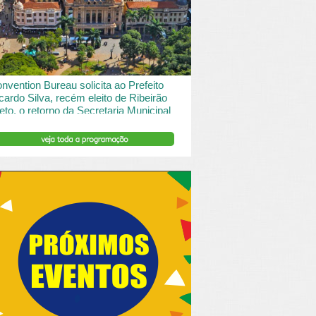
 desde o turismo de saude à contemplação de
saros....
INSERIR DESCRIÇÃO DO POST/PAGINAS
nvention Bureau solicita ao Prefeito
cardo Silva, recém eleito de Ribeirão
eto, o retorno da Secretaria Municipal
 Turismo.
ibeirão Preto e Região Convention & Visitors Bureau
tocolou um ofício ao recém eleito prefeito, Ricardo
va, solicitando...