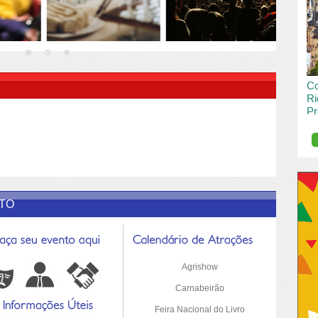
vai
pas
R DESCRIÇÃO DO POST/PAGINAS
Co
Ri
Pr
de
O R
pro
Sil
ETO
Agrishow
Carnabeirão
Feira Nacional do Livro