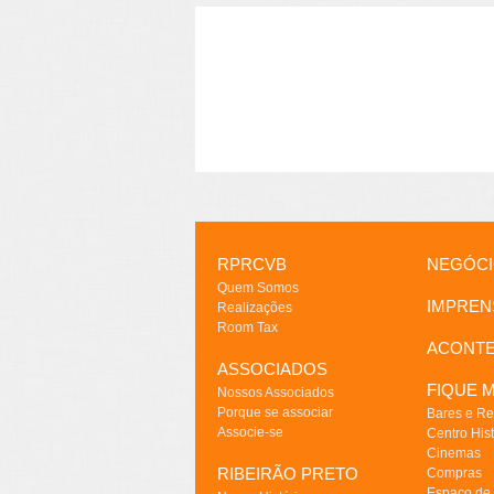
RPRCVB
NEGÓC
Quem Somos
IMPREN
Realizações
Room Tax
ACONT
ASSOCIADOS
FIQUE M
Nossos Associados
Porque se associar
Bares e Re
Associe-se
Centro Hist
Cinemas
RIBEIRÃO PRETO
Compras
Espaço de