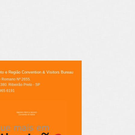
eto e Região Convention & Visitors Bureau
le Romano Nº 2655.
380. Ribeirão Preto - SP
3965 6191