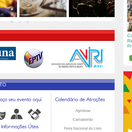
vai
pas
R DESCRIÇÃO DO POST/PAGINAS
Co
Ri
Pr
de
O R
pro
Sil
ETO
Agrishow
Carnabeirão
Feira Nacional do Livro