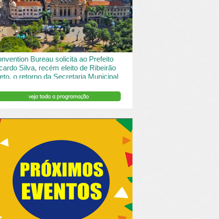
 desde o turismo de saude à contemplação de
saros....
INSERIR DESCRIÇÃO DO POST/PAGINAS
nvention Bureau solicita ao Prefeito
cardo Silva, recém eleito de Ribeirão
eto, o retorno da Secretaria Municipal
 Turismo.
ibeirão Preto e Região Convention & Visitors Bureau
tocolou um ofício ao recém eleito prefeito, Ricardo
va, solicitando...