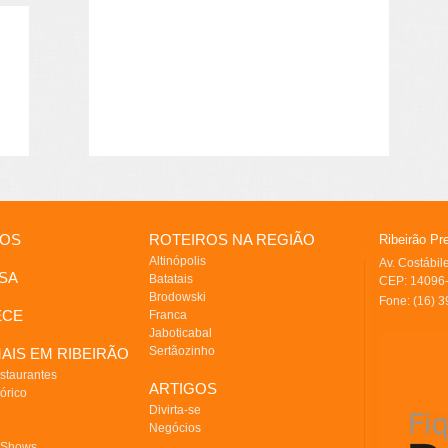
IOS
ROTEIROS NA REGIÃO
Ribeirão Pr
Altinópolis
Av. Costábi
SA
Batatais
CEP: 14096-
Brodowski
Fone: (16) 
ECE
Franca
Jaboticabal
Sertãozinho
AIS EM RIBEIRÃO
staurantes
ARTIGOS
órico
Divirta-se
Negócios
 Shows