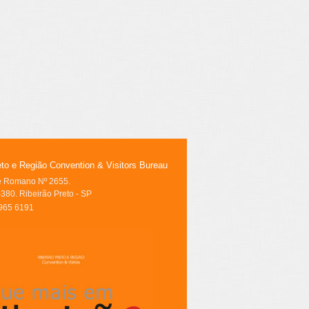
eto e Região Convention & Visitors Bureau
le Romano Nº 2655.
380. Ribeirão Preto - SP
3965 6191