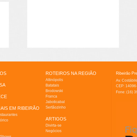
IOS
ROTEIROS NA REGIÃO
Ribeirão Pr
Altinópolis
Av. Costábi
SA
Batatais
CEP: 14096-
Brodowski
Fone: (16) 
ECE
Franca
Jaboticabal
Sertãozinho
AIS EM RIBEIRÃO
staurantes
ARTIGOS
órico
Divirta-se
Negócios
 Shows