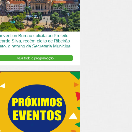
 desde o turismo de saude à contemplação de
saros....
INSERIR DESCRIÇÃO DO POST/PAGINAS
nvention Bureau solicita ao Prefeito
cardo Silva, recém eleito de Ribeirão
eto, o retorno da Secretaria Municipal
 Turismo.
ibeirão Preto e Região Convention & Visitors Bureau
tocolou um ofício ao recém eleito prefeito, Ricardo
va, solicitando...