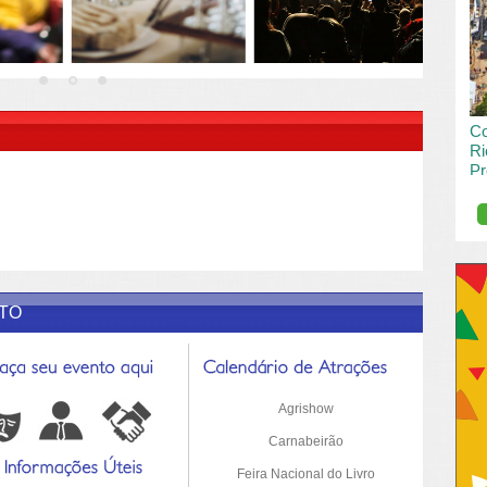
vai
pas
R DESCRIÇÃO DO POST/PAGINAS
Co
Ri
Pr
de
O R
pro
Sil
ETO
Agrishow
Carnabeirão
Feira Nacional do Livro