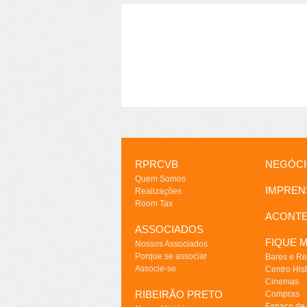
RPRCVB
NEGÓC
Quem Somos
IMPREN
Realizações
Room Tax
ACONT
ASSOCIADOS
FIQUE M
Nossos Associados
Porque se associar
Bares e Re
Associe-se
Centro Hist
Cinemas
RIBEIRÃO PRETO
Compras
Espaço de