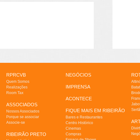
RPRCVB
NEGÓCIOS
ROT
Quem Somos
Altin
IMPRENSA
Realizações
Batat
Room Tax
Brod
ACONTECE
Fran
ASSOCIADOS
Jabo
Sert
FIQUE MAIS EM RIBEIRÃO
Nossos Associados
Porque se associar
Bares e Restaurantes
AR
Associe-se
Centro Histórico
Divir
Cinemas
RIBEIRÃO PRETO
Negó
Compras
Espaço de Shows