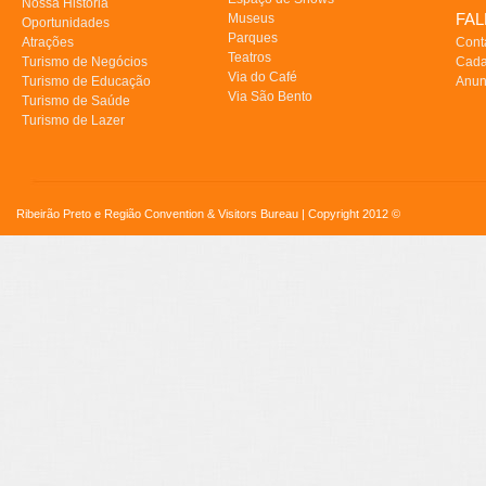
Nossa História
FA
Museus
Oportunidades
Parques
Atrações
Cont
Teatros
Turismo de Negócios
Cada
Via do Café
Turismo de Educação
Anun
Via São Bento
Turismo de Saúde
Turismo de Lazer
Ribeirão Preto e Região Convention & Visitors Bureau | Copyright 2012 ©