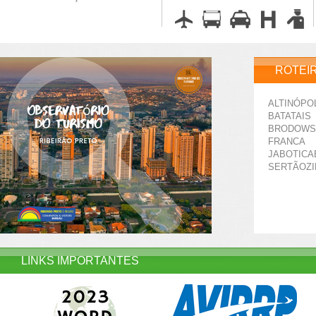
ROTEI
ALTINÓPO
BATATAIS
BRODOWS
FRANCA
JABOTICA
SERTÃOZ
LINKS IMPORTANTES