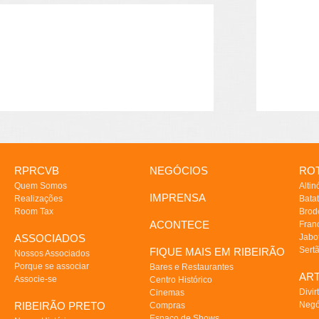
RPRCVB
NEGÓCIOS
ROT
Quem Somos
Altin
IMPRENSA
Realizações
Batat
Room Tax
Brod
ACONTECE
Fran
ASSOCIADOS
Jabo
Sert
FIQUE MAIS EM RIBEIRÃO
Nossos Associados
Porque se associar
Bares e Restaurantes
AR
Associe-se
Centro Histórico
Divir
Cinemas
RIBEIRÃO PRETO
Negó
Compras
Espaço de Shows