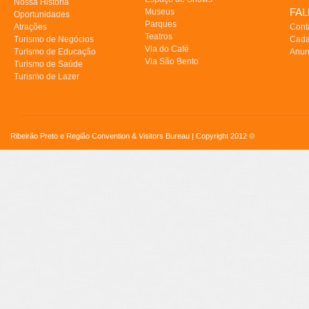
Nossa História
FA
Museus
Oportunidades
Parques
Atrações
Cont
Teatros
Turismo de Negócios
Cada
Via do Café
Turismo de Educação
Anun
Via São Bento
Turismo de Saúde
Turismo de Lazer
Ribeirão Preto e Região Convention & Visitors Bureau | Copyright 2012 ©