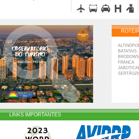
ROTEI
ALTINÓPO
BATATAIS
BRODOWS
FRANCA
JABOTICA
SERTÃOZ
LINKS IMPORTANTES