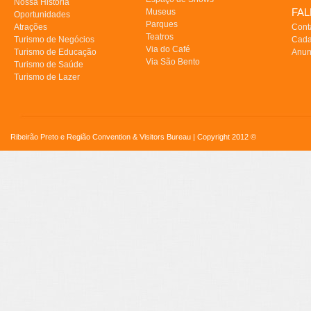
Nossa História
FA
Museus
Oportunidades
Parques
Atrações
Cont
Teatros
Turismo de Negócios
Cada
Via do Café
Turismo de Educação
Anun
Via São Bento
Turismo de Saúde
Turismo de Lazer
Ribeirão Preto e Região Convention & Visitors Bureau | Copyright 2012 ©