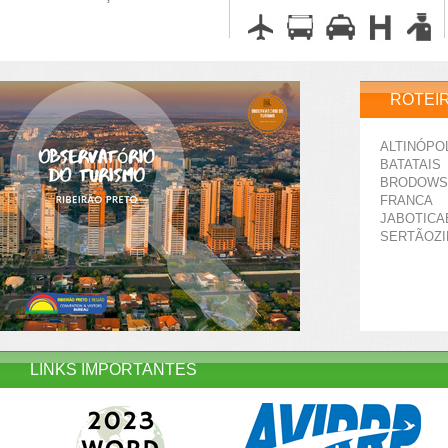
ROTEI
ALTINÓPO
BATATAIS
BRODOWS
FRANCA
JABOTICA
SERTÃOZ
LINKS IMPORTANTES