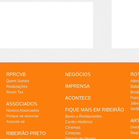
RPRCVB
NEGÓCIOS
ROT
Quem Somos
Altin
IMPRENSA
Realizações
Batat
Room Tax
Brod
ACONTECE
Fran
ASSOCIADOS
Jabo
Sert
FIQUE MAIS EM RIBEIRÃO
Nossos Associados
Porque se associar
Bares e Restaurantes
AR
Associe-se
Centro Histórico
Divir
Cinemas
RIBEIRÃO PRETO
Negó
Compras
Espaço de Shows