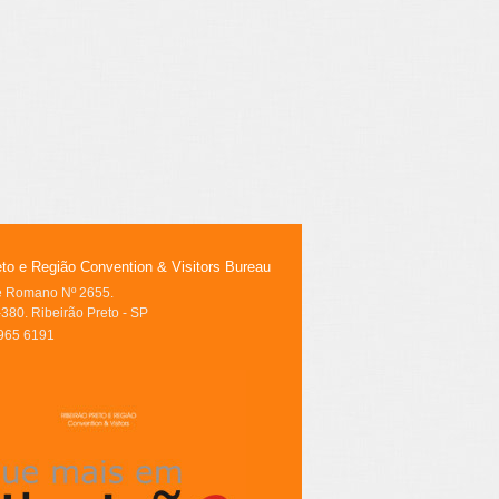
eto e Região Convention & Visitors Bureau
le Romano Nº 2655.
380. Ribeirão Preto - SP
3965 6191