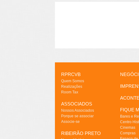
RPRCVB
NEGÓC
Quem Somos
IMPREN
Realizações
Room Tax
ACONT
ASSOCIADOS
FIQUE M
Nossos Associados
Porque se associar
Bares e Re
Associe-se
Centro Hist
Cinemas
RIBEIRÃO PRETO
Compras
Espaço de