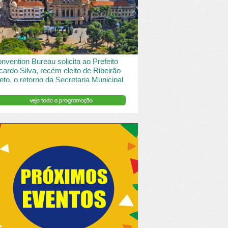
 desde o turismo de saude à contemplação de
saros....
INSERIR DESCRIÇÃO DO POST/PAGINAS
nvention Bureau solicita ao Prefeito
cardo Silva, recém eleito de Ribeirão
eto, o retorno da Secretaria Municipal
 Turismo.
ibeirão Preto e Região Convention & Visitors Bureau
tocolou um ofício ao recém eleito prefeito, Ricardo
va, solicitando...