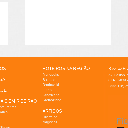
IOS
ROTEIROS NA REGIÃO
Ribeirão Pr
Altinópolis
Av. Costábi
SA
Batatais
CEP: 14096-
Brodowski
Fone: (16) 
ECE
Franca
Jaboticabal
Sertãozinho
AIS EM RIBEIRÃO
staurantes
ARTIGOS
órico
Divirta-se
Negócios
 Shows