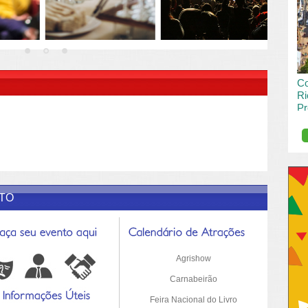
vai
pas
R DESCRIÇÃO DO POST/PAGINAS
Co
Ri
Pr
de
O R
pro
Sil
ETO
Agrishow
Carnabeirão
Feira Nacional do Livro