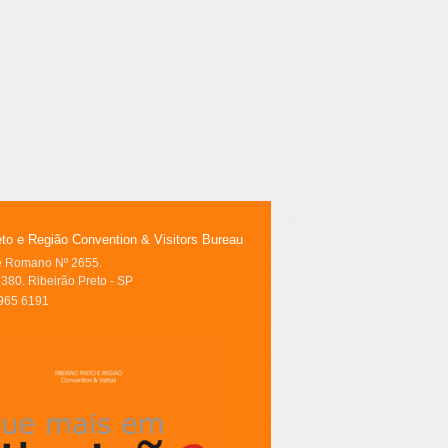
eto e Região Convention & Visitors Bureau
le Romano Nº 2655.
380. Ribeirão Preto - SP
3965 6191