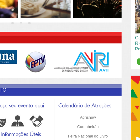
vai
pas
R DESCRIÇÃO DO POST/PAGINAS
Co
Ri
Pr
de
O R
pro
Sil
ETO
Agrishow
Carnabeirão
Feira Nacional do Livro