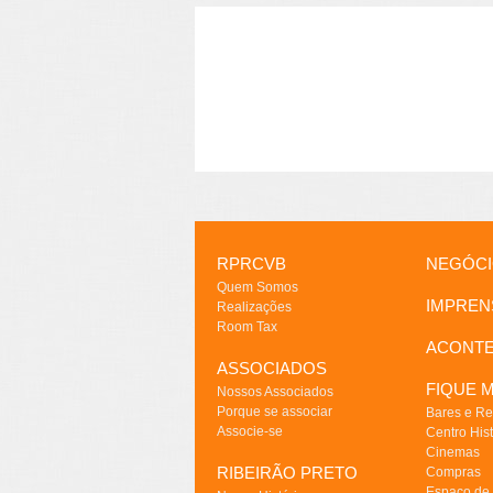
RPRCVB
NEGÓC
Quem Somos
IMPREN
Realizações
Room Tax
ACONT
ASSOCIADOS
FIQUE M
Nossos Associados
Porque se associar
Bares e Re
Associe-se
Centro Hist
Cinemas
RIBEIRÃO PRETO
Compras
Espaço de