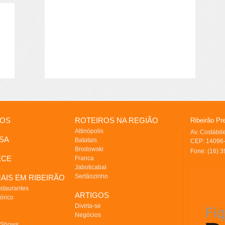
IOS
ROTEIROS NA REGIÃO
Ribeirão Pr
Altinópolis
Av. Costábi
SA
Batatais
CEP: 14096-
Brodowski
Fone: (16) 
ECE
Franca
Jaboticabal
Sertãozinho
AIS EM RIBEIRÃO
staurantes
ARTIGOS
órico
Divirta-se
Negócios
 Shows