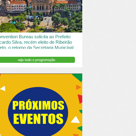
 desde o turismo de saude à contemplação de
saros....
INSERIR DESCRIÇÃO DO POST/PAGINAS
nvention Bureau solicita ao Prefeito
cardo Silva, recém eleito de Ribeirão
eto, o retorno da Secretaria Municipal
 Turismo.
ibeirão Preto e Região Convention & Visitors Bureau
tocolou um ofício ao recém eleito prefeito, Ricardo
va, solicitando...