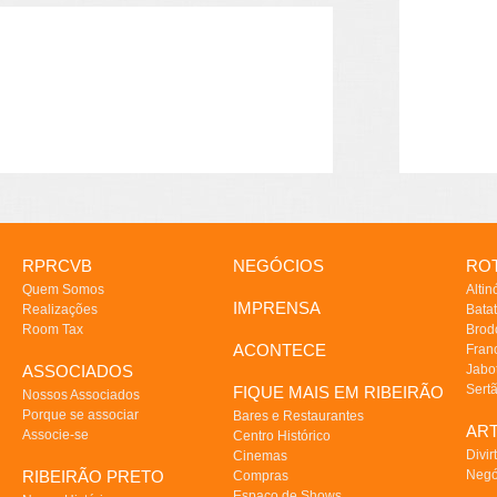
RPRCVB
NEGÓCIOS
ROT
Quem Somos
Altin
IMPRENSA
Realizações
Batat
Room Tax
Brod
ACONTECE
Fran
ASSOCIADOS
Jabo
Sert
FIQUE MAIS EM RIBEIRÃO
Nossos Associados
Porque se associar
Bares e Restaurantes
AR
Associe-se
Centro Histórico
Divir
Cinemas
RIBEIRÃO PRETO
Negó
Compras
Espaço de Shows