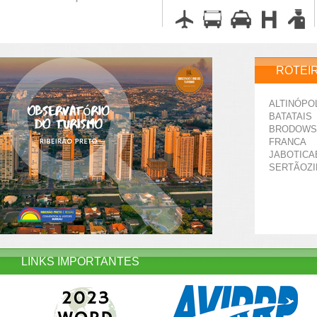
ROTEI
ALTINÓPO
BATATAIS
BRODOWS
FRANCA
JABOTICA
SERTÃOZ
LINKS IMPORTANTES