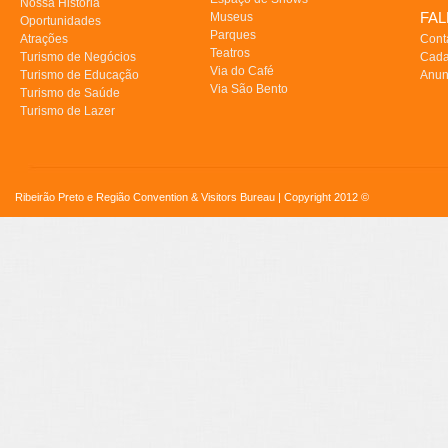
Nossa História
FA
Museus
Oportunidades
Parques
Atrações
Cont
Teatros
Turismo de Negócios
Cada
Via do Café
Turismo de Educação
Anun
Via São Bento
Turismo de Saúde
Turismo de Lazer
Ribeirão Preto e Região Convention & Visitors Bureau | Copyright 2012 ©