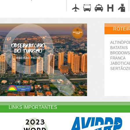
ROTEI
ALTINÓPO
BATATAIS
BRODOWS
FRANCA
JABOTICA
SERTÃOZ
LINKS IMPORTANTES