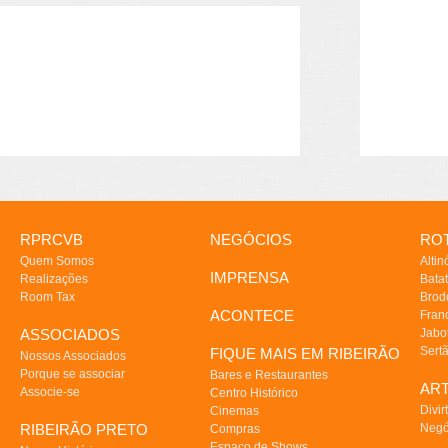
RPRCVB
NEGÓCIOS
ROT
Quem Somos
Altin
IMPRENSA
Realizações
Batat
Room Tax
Brod
ACONTECE
Fran
ASSOCIADOS
Jabo
Sert
FIQUE MAIS EM RIBEIRÃO
Nossos Associados
Porque se associar
Bares e Restaurantes
AR
Associe-se
Centro Histórico
Divir
Cinemas
RIBEIRÃO PRETO
Negó
Compras
Espaço de Shows