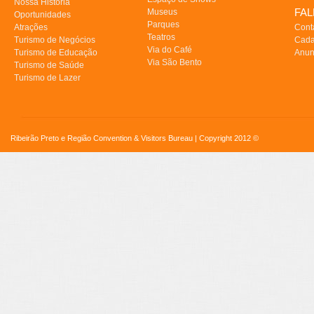
Nossa História
FA
Museus
Oportunidades
Parques
Atrações
Cont
Teatros
Turismo de Negócios
Cada
Via do Café
Turismo de Educação
Anun
Via São Bento
Turismo de Saúde
Turismo de Lazer
Ribeirão Preto e Região Convention & Visitors Bureau | Copyright 2012 ©