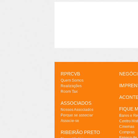
RPRCVB
NEGÓC
Quem Somos
IMPREN
Realizações
Room Tax
ACONT
ASSOCIADOS
FIQUE M
Nossos Associados
Porque se associar
Bares e Re
Associe-se
Centro Hist
Cinemas
RIBEIRÃO PRETO
Compras
Espaço de