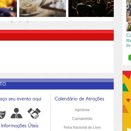
vai
pas
R DESCRIÇÃO DO POST/PAGINAS
Co
Ri
Pr
de
O R
pro
Sil
ETO
Agrishow
Carnabeirão
Feira Nacional do Livro