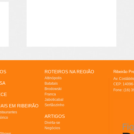
IOS
ROTEIROS NA REGIÃO
Ribeirão Pr
Altinópolis
Av. Costábi
SA
Batatais
CEP: 14096-
Brodowski
Fone: (16) 
ECE
Franca
Jaboticabal
Sertãozinho
AIS EM RIBEIRÃO
staurantes
ARTIGOS
órico
Divirta-se
Negócios
 Shows