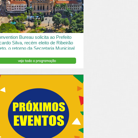
 desde o turismo de saude à contemplação de
saros....
INSERIR DESCRIÇÃO DO POST/PAGINAS
nvention Bureau solicita ao Prefeito
cardo Silva, recém eleito de Ribeirão
eto, o retorno da Secretaria Municipal
 Turismo.
ibeirão Preto e Região Convention & Visitors Bureau
tocolou um ofício ao recém eleito prefeito, Ricardo
va, solicitando...