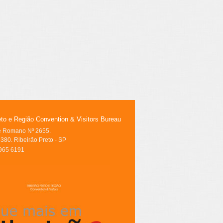
eto e Região Convention & Visitors Bureau
le Romano Nº 2655.
380. Ribeirão Preto - SP
3965 6191