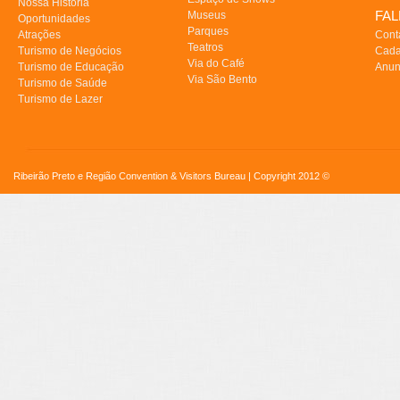
Nossa História
FA
Museus
Oportunidades
Parques
Atrações
Cont
Teatros
Turismo de Negócios
Cada
Via do Café
Turismo de Educação
Anun
Via São Bento
Turismo de Saúde
Turismo de Lazer
Ribeirão Preto e Região Convention & Visitors Bureau | Copyright 2012 ©