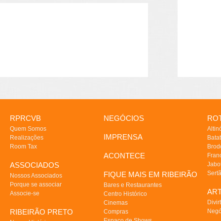
RPRCVB
NEGÓCIOS
ROT
Quem Somos
Altin
IMPRENSA
Realizações
Batat
Room Tax
Brod
ACONTECE
Fran
ASSOCIADOS
Jabo
Sert
FIQUE MAIS EM RIBEIRÃO
Nossos Associados
Porque se associar
Bares e Restaurantes
AR
Associe-se
Centro Histórico
Divir
Cinemas
RIBEIRÃO PRETO
Negó
Compras
Espaço de Shows