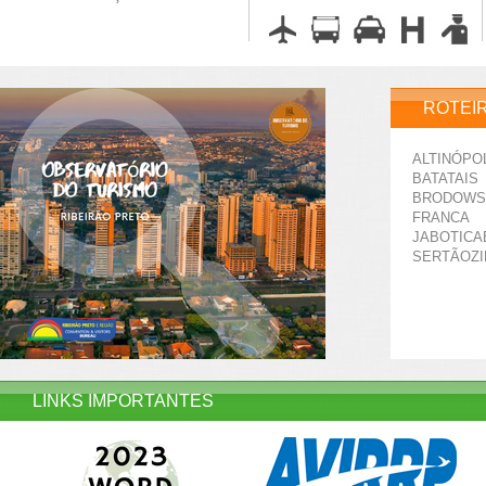
ROTEI
ALTINÓPO
BATATAIS
BRODOWS
FRANCA
JABOTICA
SERTÃOZ
LINKS IMPORTANTES