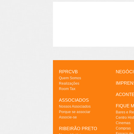
RPRCVB
NEGÓC
Quem Somos
IMPREN
Realizações
Room Tax
ACONT
ASSOCIADOS
FIQUE M
Nossos Associados
Porque se associar
Bares e Re
Associe-se
Centro Hist
Cinemas
RIBEIRÃO PRETO
Compras
Espaço de