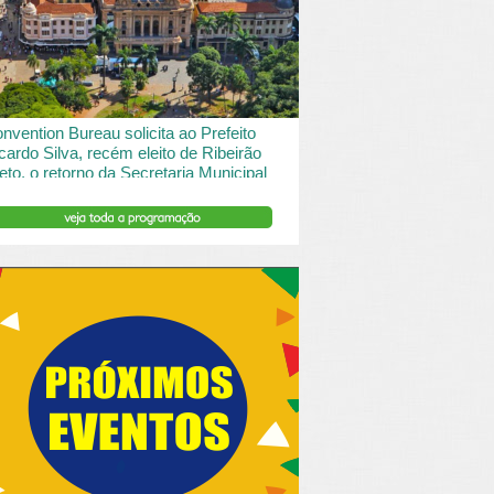
 desde o turismo de saude à contemplação de
saros....
INSERIR DESCRIÇÃO DO POST/PAGINAS
nvention Bureau solicita ao Prefeito
cardo Silva, recém eleito de Ribeirão
eto, o retorno da Secretaria Municipal
 Turismo.
ibeirão Preto e Região Convention & Visitors Bureau
tocolou um ofício ao recém eleito prefeito, Ricardo
va, solicitando...