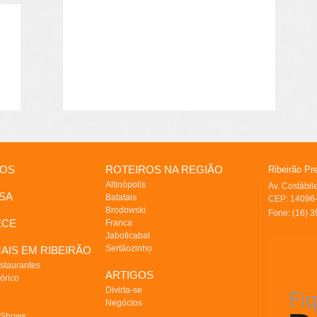
IOS
ROTEIROS NA REGIÃO
Ribeirão Pr
Altinópolis
Av. Costábi
SA
Batatais
CEP: 14096-
Brodowski
Fone: (16) 
ECE
Franca
Jaboticabal
Sertãozinho
AIS EM RIBEIRÃO
staurantes
ARTIGOS
órico
Divirta-se
Negócios
 Shows