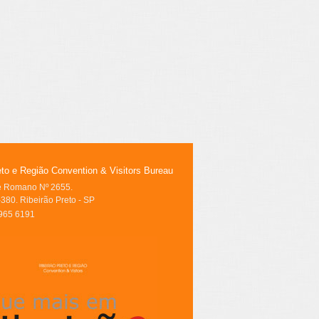
eto e Região Convention & Visitors Bureau
le Romano Nº 2655.
380. Ribeirão Preto - SP
3965 6191