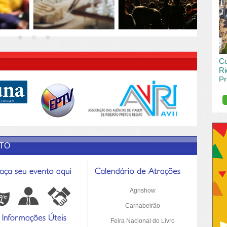
vai
pas
Co
Ri
Pr
de
O R
pro
Sil
ETO
Agrishow
Carnabeirão
Feira Nacional do Livro