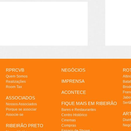
RPRCVB
NEGÓCIOS
ROT
Quem Somos
Altin
IMPRENSA
Realizações
Batat
Room Tax
Brod
ACONTECE
Fran
ASSOCIADOS
Jabo
Sert
FIQUE MAIS EM RIBEIRÃO
Nossos Associados
Porque se associar
Bares e Restaurantes
AR
Associe-se
Centro Histórico
Divir
Cinemas
RIBEIRÃO PRETO
Negó
Compras
Espaço de Shows