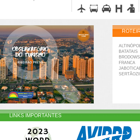
ROTEI
ALTINÓPO
BATATAIS
BRODOWS
FRANCA
JABOTICA
SERTÃOZ
LINKS IMPORTANTES