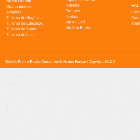
Nossa História
FA
Museus
Oportunidades
Parques
Atrações
Cont
Teatros
Turismo de Negócios
Cada
Via do Café
Turismo de Educação
Anun
Via São Bento
Turismo de Saúde
Turismo de Lazer
Ribeirão Preto e Região Convention & Visitors Bureau | Copyright 2012 ©