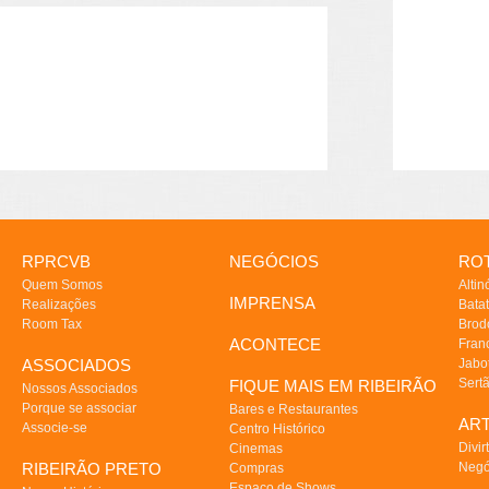
RPRCVB
NEGÓCIOS
ROT
Quem Somos
Altin
IMPRENSA
Realizações
Batat
Room Tax
Brod
ACONTECE
Fran
ASSOCIADOS
Jabo
Sert
FIQUE MAIS EM RIBEIRÃO
Nossos Associados
Porque se associar
Bares e Restaurantes
AR
Associe-se
Centro Histórico
Divir
Cinemas
RIBEIRÃO PRETO
Negó
Compras
Espaço de Shows