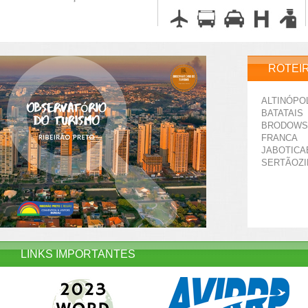
ROTEI
ALTINÓPO
BATATAIS
BRODOWS
FRANCA
JABOTICA
SERTÃOZ
LINKS IMPORTANTES