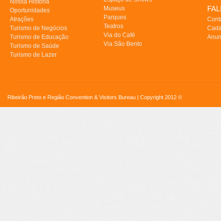
Nossa História
FA
Museus
Oportunidades
Parques
Atrações
Cont
Teatros
Turismo de Negócios
Cada
Via do Café
Turismo de Educação
Anun
Via São Bento
Turismo de Saúde
Turismo de Lazer
Ribeirão Preto e Região Convention & Visitors Bureau | Copyright 2012 ©