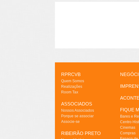
RPRCVB
NEGÓC
Quem Somos
IMPREN
Realizações
Room Tax
ACONT
ASSOCIADOS
FIQUE M
Nossos Associados
Porque se associar
Bares e Re
Associe-se
Centro Hist
Cinemas
RIBEIRÃO PRETO
Compras
Espaço de