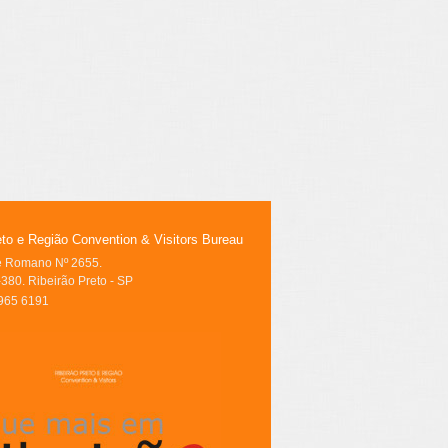
eto e Região Convention & Visitors Bureau
le Romano Nº 2655.
380. Ribeirão Preto - SP
3965 6191