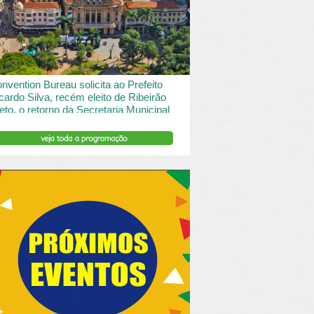
 desde o turismo de saude à contemplação de
saros....
INSERIR DESCRIÇÃO DO POST/PAGINAS
nvention Bureau solicita ao Prefeito
cardo Silva, recém eleito de Ribeirão
eto, o retorno da Secretaria Municipal
 Turismo.
ibeirão Preto e Região Convention & Visitors Bureau
tocolou um ofício ao recém eleito prefeito, Ricardo
va, solicitando...