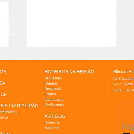
IOS
ROTEIROS NA REGIÃO
Ribeirão Pr
Altinópolis
Av. Costábi
SA
Batatais
CEP: 14096-
Brodowski
Fone: (16) 
ECE
Franca
Jaboticabal
Sertãozinho
AIS EM RIBEIRÃO
staurantes
ARTIGOS
órico
Divirta-se
Negócios
 Shows