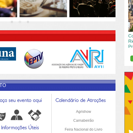
vai
pas
R DESCRIÇÃO DO POST/PAGINAS
Co
Ri
Pr
de
O R
pro
Sil
ETO
Agrishow
Carnabeirão
Feira Nacional do Livro