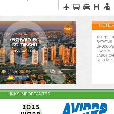
ROTEI
ALTINÓPO
BATATAIS
BRODOWS
FRANCA
JABOTICA
SERTÃOZ
LINKS IMPORTANTES