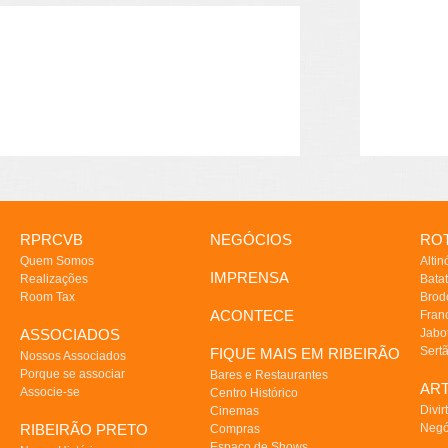
RPRCVB
NEGÓCIOS
ROT
Quem Somos
Altin
IMPRENSA
Realizações
Batat
Room Tax
Brod
ACONTECE
Fran
ASSOCIADOS
Jabo
Sert
FIQUE MAIS EM RIBEIRÃO
Nossos Associados
Porque se associar
Bares e Restaurantes
AR
Associe-se
Centro Histórico
Divir
Cinemas
RIBEIRÃO PRETO
Negó
Compras
Espaço de Shows