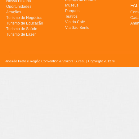
Nossa História
FA
Museus
Oportunidades
Parques
Atrações
Cont
Teatros
Turismo de Negócios
Cada
Via do Café
Turismo de Educação
Anun
Via São Bento
Turismo de Saúde
Turismo de Lazer
Ribeirão Preto e Região Convention & Visitors Bureau | Copyright 2012 ©