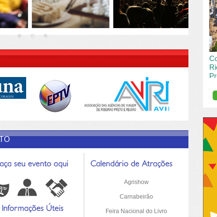
vai
pas
R DESCRIÇÃO DO POST/PAGINAS
Co
Ri
Pr
de
O R
pro
Sil
ETO
Agrishow
Carnabeirão
Feira Nacional do Livro