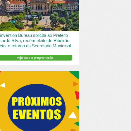
 desde o turismo de saude à contemplação de
saros....
INSERIR DESCRIÇÃO DO POST/PAGINAS
nvention Bureau solicita ao Prefeito
cardo Silva, recém eleito de Ribeirão
eto, o retorno da Secretaria Municipal
 Turismo.
ibeirão Preto e Região Convention & Visitors Bureau
tocolou um ofício ao recém eleito prefeito, Ricardo
va, solicitando...