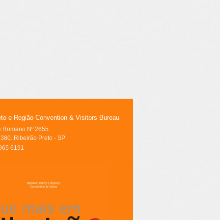
eto e Região Convention & Visitors Bureau
le Romano Nº 2655.
380. Ribeirão Preto - SP
3965 6191