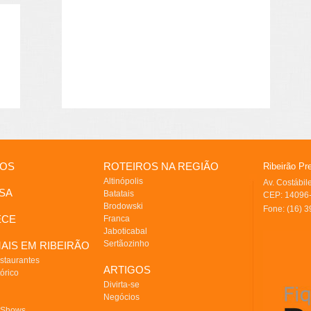
IOS
ROTEIROS NA REGIÃO
Ribeirão Pr
Altinópolis
Av. Costábi
SA
Batatais
CEP: 14096-
Brodowski
Fone: (16) 
ECE
Franca
Jaboticabal
Sertãozinho
AIS EM RIBEIRÃO
staurantes
ARTIGOS
órico
Divirta-se
Negócios
 Shows