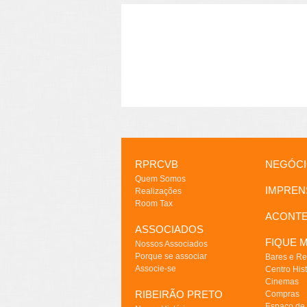
RPRCVB
NEGÓC
Quem Somos
IMPREN
Realizações
Room Tax
ACONT
ASSOCIADOS
FIQUE M
Nossos Associados
Porque se associar
Bares e Re
Associe-se
Centro Hist
Cinemas
RIBEIRÃO PRETO
Compras
Espaço de