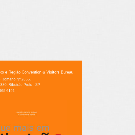
eto e Região Convention & Visitors Bureau
le Romano Nº 2655.
380. Ribeirão Preto - SP
3965 6191