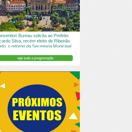
 desde o turismo de saude à contemplação de
saros....
INSERIR DESCRIÇÃO DO POST/PAGINAS
nvention Bureau solicita ao Prefeito
cardo Silva, recém eleito de Ribeirão
eto, o retorno da Secretaria Municipal
 Turismo.
ibeirão Preto e Região Convention & Visitors Bureau
tocolou um ofício ao recém eleito prefeito, Ricardo
va, solicitando...