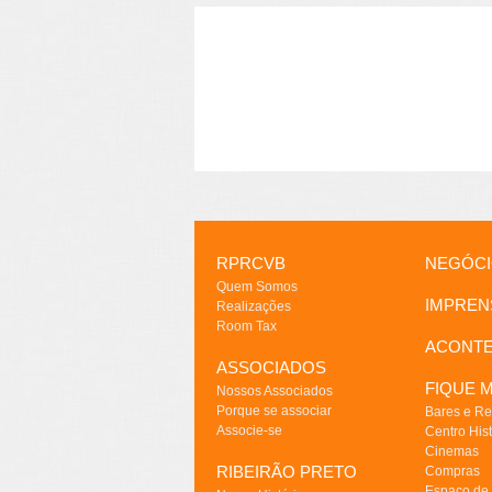
RPRCVB
NEGÓC
Quem Somos
IMPREN
Realizações
Room Tax
ACONT
ASSOCIADOS
FIQUE M
Nossos Associados
Porque se associar
Bares e Re
Associe-se
Centro Hist
Cinemas
RIBEIRÃO PRETO
Compras
Espaço de