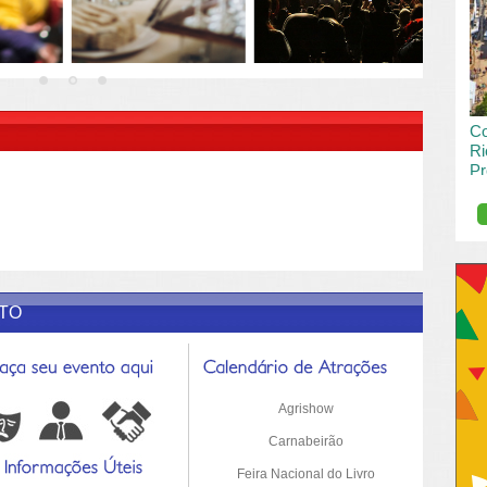
vai
pas
R DESCRIÇÃO DO POST/PAGINAS
Co
Ri
Pr
de
O R
pro
Sil
ETO
Agrishow
Carnabeirão
Feira Nacional do Livro