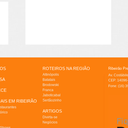
IOS
ROTEIROS NA REGIÃO
Ribeirão Pr
Altinópolis
Av. Costábi
SA
Batatais
CEP: 14096-
Brodowski
Fone: (16) 
ECE
Franca
Jaboticabal
Sertãozinho
AIS EM RIBEIRÃO
staurantes
ARTIGOS
órico
Divirta-se
Negócios
 Shows