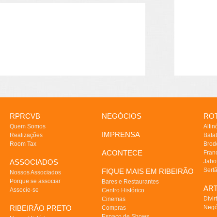
RPRCVB
NEGÓCIOS
ROT
Quem Somos
Altin
IMPRENSA
Realizações
Batat
Room Tax
Brod
ACONTECE
Fran
ASSOCIADOS
Jabo
Sert
FIQUE MAIS EM RIBEIRÃO
Nossos Associados
Porque se associar
Bares e Restaurantes
AR
Associe-se
Centro Histórico
Divir
Cinemas
RIBEIRÃO PRETO
Negó
Compras
Espaço de Shows