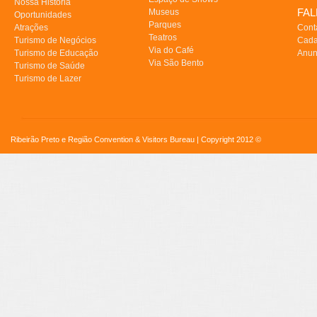
Nossa História
FA
Museus
Oportunidades
Parques
Atrações
Cont
Teatros
Turismo de Negócios
Cada
Via do Café
Turismo de Educação
Anun
Via São Bento
Turismo de Saúde
Turismo de Lazer
Ribeirão Preto e Região Convention & Visitors Bureau | Copyright 2012 ©