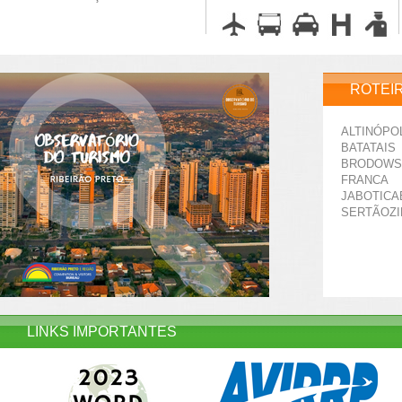
ROTEI
ALTINÓPO
BATATAIS
BRODOWS
FRANCA
JABOTICA
SERTÃOZ
LINKS IMPORTANTES