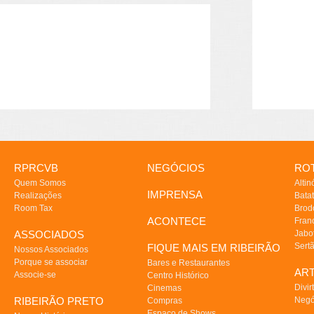
RPRCVB
NEGÓCIOS
ROT
Quem Somos
Altin
IMPRENSA
Realizações
Batat
Room Tax
Brod
ACONTECE
Fran
ASSOCIADOS
Jabo
Sert
FIQUE MAIS EM RIBEIRÃO
Nossos Associados
Porque se associar
Bares e Restaurantes
AR
Associe-se
Centro Histórico
Divir
Cinemas
RIBEIRÃO PRETO
Negó
Compras
Espaço de Shows