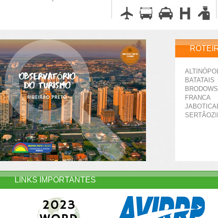
ROTEI
ALTINÓPO
BATATAIS
BRODOWS
FRANCA
JABOTICA
SERTÃOZ
LINKS IMPORTANTES