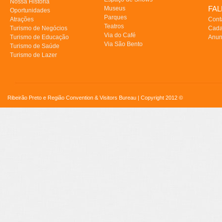
Nossa História
FA
Museus
Oportunidades
Parques
Atrações
Cont
Teatros
Turismo de Negócios
Cada
Via do Café
Turismo de Educação
Anun
Via São Bento
Turismo de Saúde
Turismo de Lazer
Ribeirão Preto e Região Convention & Visitors Bureau | Copyright 2012 ©