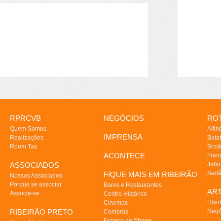
RPRCVB
NEGÓCIOS
ROT
Quem Somos
Altin
IMPRENSA
Realizações
Batat
Room Tax
Brod
ACONTECE
Fran
ASSOCIADOS
Jabo
Sert
FIQUE MAIS EM RIBEIRÃO
Nossos Associados
Porque se associar
Bares e Restaurantes
AR
Associe-se
Centro Histórico
Divir
Cinemas
RIBEIRÃO PRETO
Negó
Compras
Espaço de Shows