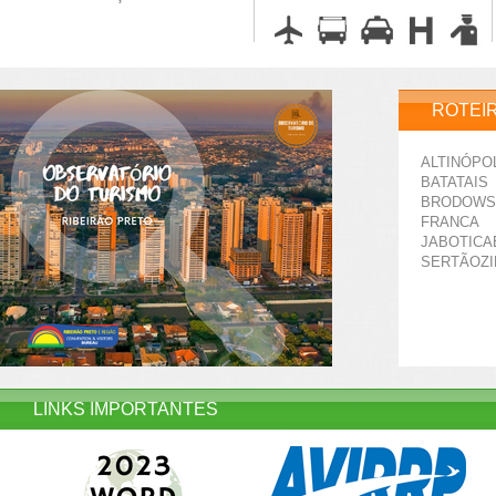
ROTEI
ALTINÓPO
BATATAIS
BRODOWS
FRANCA
JABOTICA
SERTÃOZ
LINKS IMPORTANTES