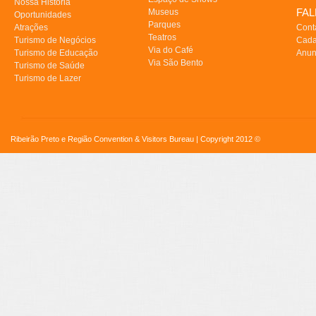
Nossa História
FA
Museus
Oportunidades
Parques
Atrações
Cont
Teatros
Turismo de Negócios
Cada
Via do Café
Turismo de Educação
Anun
Via São Bento
Turismo de Saúde
Turismo de Lazer
Ribeirão Preto e Região Convention & Visitors Bureau | Copyright 2012 ©