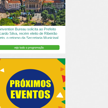
 desde o turismo de saude à contemplação de
saros....
INSERIR DESCRIÇÃO DO POST/PAGINAS
nvention Bureau solicita ao Prefeito
cardo Silva, recém eleito de Ribeirão
eto, o retorno da Secretaria Municipal
 Turismo.
ibeirão Preto e Região Convention & Visitors Bureau
tocolou um ofício ao recém eleito prefeito, Ricardo
va, solicitando...