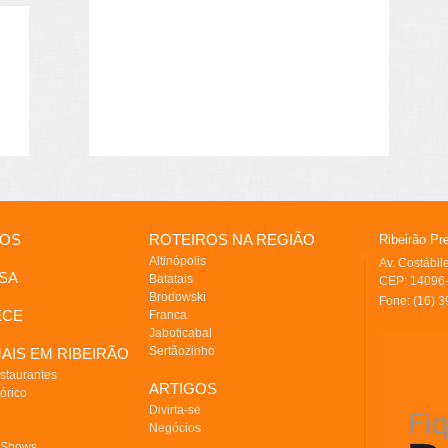
IOS
ROTEIROS NA REGIÃO
Ribeirão Pr
Altinópolis
Av. Costábi
SA
Batatais
CEP: 14096-
Brodowski
Fone: (16) 
ECE
Franca
Jaboticabal
Sertãozinho
AIS EM RIBEIRÃO
staurantes
ARTIGOS
órico
Divirta-se
Negócios
 Shows