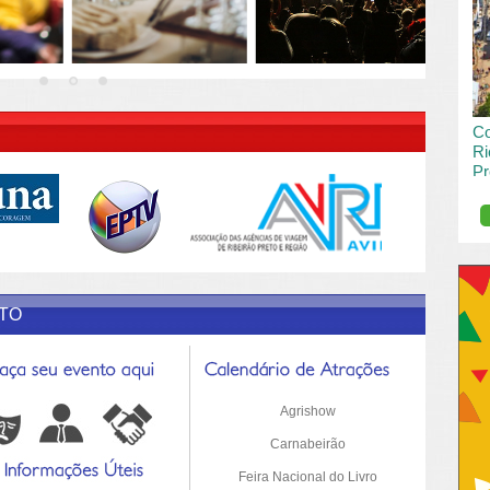
vai
pas
R DESCRIÇÃO DO POST/PAGINAS
Co
Ri
Pr
de
O R
pro
Sil
ETO
Agrishow
Carnabeirão
Feira Nacional do Livro