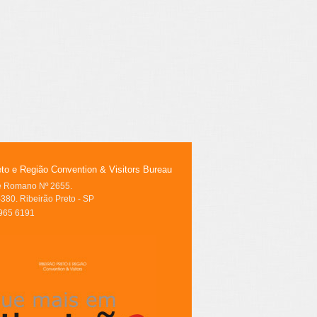
eto e Região Convention & Visitors Bureau
le Romano Nº 2655.
380. Ribeirão Preto - SP
3965 6191