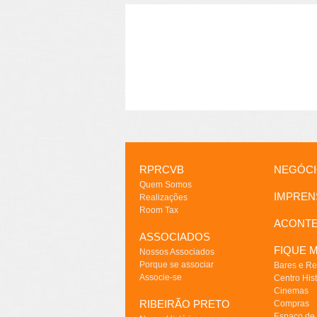
RPRCVB
NEGÓC
Quem Somos
IMPREN
Realizações
Room Tax
ACONT
ASSOCIADOS
FIQUE M
Nossos Associados
Porque se associar
Bares e Re
Associe-se
Centro Hist
Cinemas
RIBEIRÃO PRETO
Compras
Espaço de