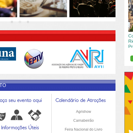
vai
pas
R DESCRIÇÃO DO POST/PAGINAS
Co
Ri
Pr
de
O R
pro
Sil
ETO
Agrishow
Carnabeirão
Feira Nacional do Livro