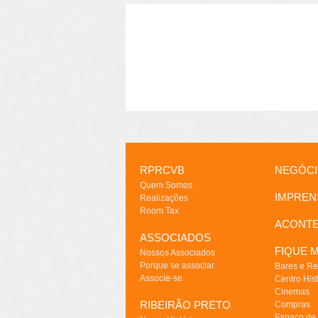
RPRCVB
NEGÓC
Quem Somos
IMPREN
Realizações
Room Tax
ACONT
ASSOCIADOS
FIQUE M
Nossos Associados
Porque se associar
Bares e Re
Associe-se
Centro Hist
Cinemas
RIBEIRÃO PRETO
Compras
Espaço de