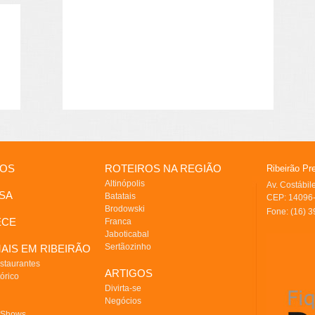
IOS
ROTEIROS NA REGIÃO
Ribeirão Pr
Altinópolis
Av. Costábi
SA
Batatais
CEP: 14096-
Brodowski
Fone: (16) 
ECE
Franca
Jaboticabal
Sertãozinho
AIS EM RIBEIRÃO
staurantes
ARTIGOS
órico
Divirta-se
Negócios
 Shows