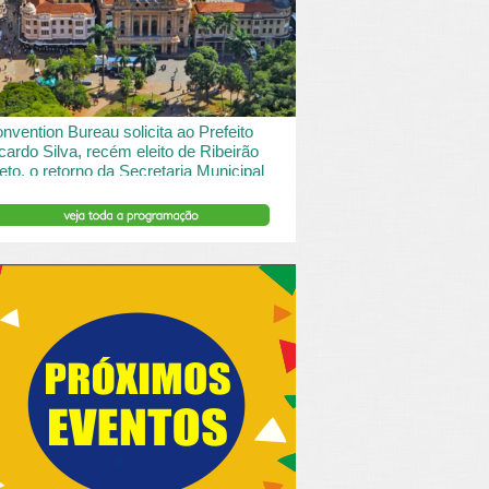
 desde o turismo de saude à contemplação de
saros....
INSERIR DESCRIÇÃO DO POST/PAGINAS
nvention Bureau solicita ao Prefeito
cardo Silva, recém eleito de Ribeirão
eto, o retorno da Secretaria Municipal
 Turismo.
ibeirão Preto e Região Convention & Visitors Bureau
tocolou um ofício ao recém eleito prefeito, Ricardo
va, solicitando...