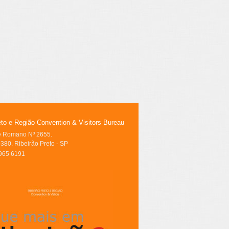
eto e Região Convention & Visitors Bureau
le Romano Nº 2655.
380. Ribeirão Preto - SP
3965 6191