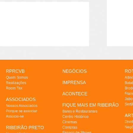
RPRCVB
NEGÓCIOS
ROT
Quem Somos
Altin
IMPRENSA
Realizações
Batat
Room Tax
Brod
ACONTECE
Fran
ASSOCIADOS
Jabo
Sert
FIQUE MAIS EM RIBEIRÃO
Nossos Associados
Porque se associar
Bares e Restaurantes
AR
Associe-se
Centro Histórico
Divir
Cinemas
RIBEIRÃO PRETO
Negó
Compras
Espaço de Shows