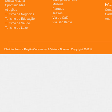
Nossa História
FA
Museus
Oportunidades
Parques
Atrações
Cont
Teatros
Turismo de Negócios
Cada
Via do Café
Turismo de Educação
Anun
Via São Bento
Turismo de Saúde
Turismo de Lazer
Ribeirão Preto e Região Convention & Visitors Bureau | Copyright 2012 ©