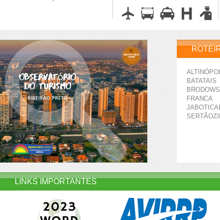
ROTEI
ALTINÓPO
BATATAIS
BRODOWS
FRANCA
JABOTICA
SERTÃOZ
LINKS IMPORTANTES