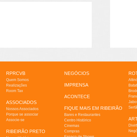
RPRCVB
NEGÓCIOS
ROT
Quem Somos
Altin
IMPRENSA
Realizações
Batat
Room Tax
Brod
ACONTECE
Fran
ASSOCIADOS
Jabo
Sert
FIQUE MAIS EM RIBEIRÃO
Nossos Associados
Porque se associar
Bares e Restaurantes
AR
Associe-se
Centro Histórico
Divir
Cinemas
RIBEIRÃO PRETO
Negó
Compras
Espaço de Shows