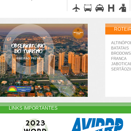
ROTEI
ALTINÓPO
BATATAIS
BRODOWS
FRANCA
JABOTICA
SERTÃOZ
LINKS IMPORTANTES