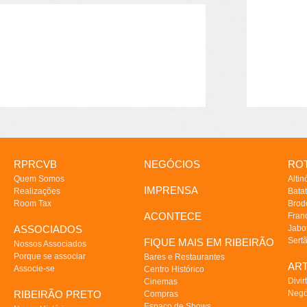
RPRCVB
NEGÓCIOS
ROT
Quem Somos
Altin
IMPRENSA
Realizações
Batat
Room Tax
Brod
ACONTECE
Fran
ASSOCIADOS
Jabo
Sert
FIQUE MAIS EM RIBEIRÃO
Nossos Associados
Porque se associar
Bares e Restaurantes
AR
Associe-se
Centro Histórico
Divir
Cinemas
RIBEIRÃO PRETO
Negó
Compras
Espaço de Shows