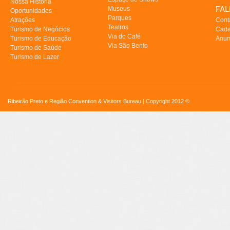
Nossa História
FA
Museus
Oportunidades
Parques
Atrações
Cont
Teatros
Turismo de Negócios
Cada
Via do Café
Turismo de Educação
Anun
Via São Bento
Turismo de Saúde
Turismo de Lazer
Ribeirão Preto e Região Convention & Visitors Bureau | Copyright 2012 ©