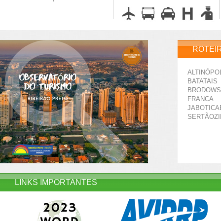
ROTEI
ALTINÓPO
BATATAIS
BRODOWS
FRANCA
JABOTICA
SERTÃOZ
LINKS IMPORTANTES