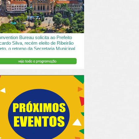
 desde o turismo de saude à contemplação de
saros....
INSERIR DESCRIÇÃO DO POST/PAGINAS
nvention Bureau solicita ao Prefeito
cardo Silva, recém eleito de Ribeirão
eto, o retorno da Secretaria Municipal
 Turismo.
ibeirão Preto e Região Convention & Visitors Bureau
tocolou um ofício ao recém eleito prefeito, Ricardo
va, solicitando...