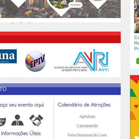
vai
pas
R DESCRIÇÃO DO POST/PAGINAS
Co
Ri
Pr
de
O R
pro
Sil
ETO
Agrishow
Carnabeirão
Feira Nacional do Livro