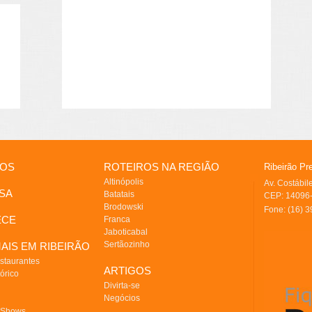
IOS
ROTEIROS NA REGIÃO
Ribeirão Pr
Altinópolis
Av. Costábi
SA
Batatais
CEP: 14096-
Brodowski
Fone: (16) 
ECE
Franca
Jaboticabal
Sertãozinho
AIS EM RIBEIRÃO
staurantes
ARTIGOS
órico
Divirta-se
Negócios
 Shows