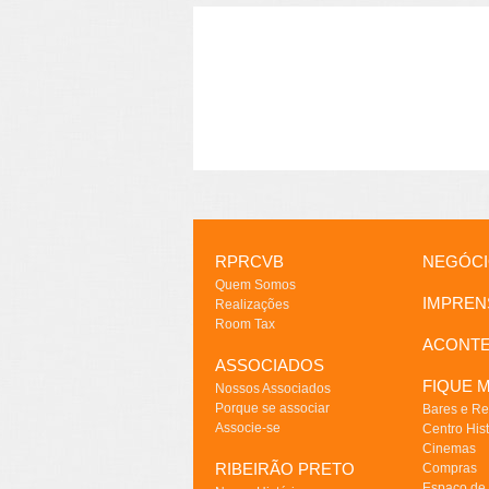
RPRCVB
NEGÓC
Quem Somos
IMPREN
Realizações
Room Tax
ACONT
ASSOCIADOS
FIQUE M
Nossos Associados
Porque se associar
Bares e Re
Associe-se
Centro Hist
Cinemas
RIBEIRÃO PRETO
Compras
Espaço de