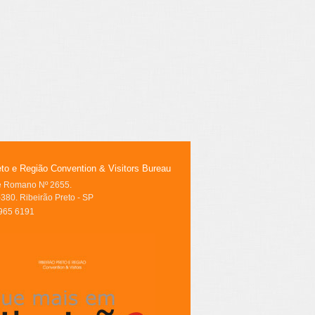
eto e Região Convention & Visitors Bureau
le Romano Nº 2655.
380. Ribeirão Preto - SP
3965 6191