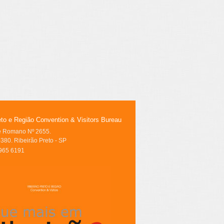
eto e Região Convention & Visitors Bureau
le Romano Nº 2655.
380. Ribeirão Preto - SP
3965 6191