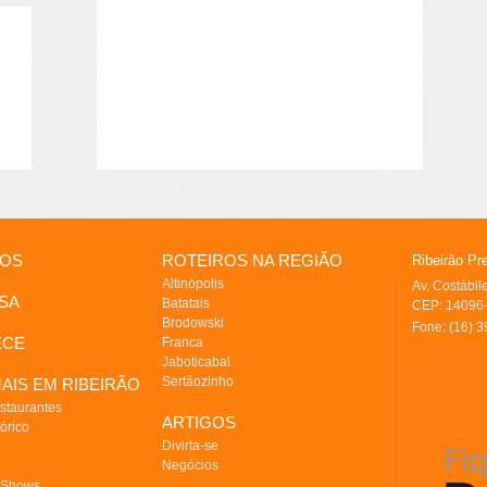
IOS
ROTEIROS NA REGIÃO
Ribeirão Pr
Altinópolis
Av. Costábi
SA
Batatais
CEP: 14096-
Brodowski
Fone: (16) 
ECE
Franca
Jaboticabal
Sertãozinho
AIS EM RIBEIRÃO
staurantes
ARTIGOS
órico
Divirta-se
Negócios
 Shows