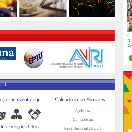
vai
pas
R DESCRIÇÃO DO POST/PAGINAS
Co
Ri
Pr
de
O R
pro
Sil
ETO
Agrishow
Carnabeirão
Feira Nacional do Livro