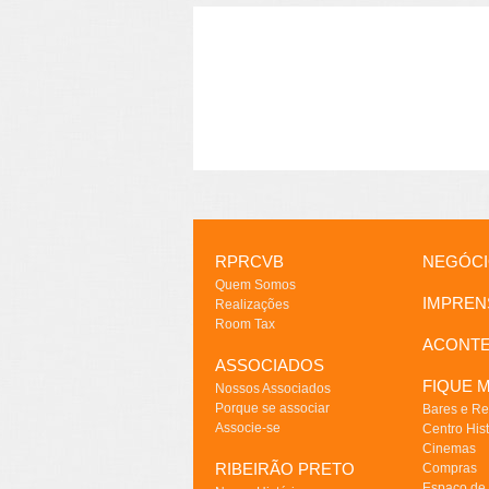
RPRCVB
NEGÓC
Quem Somos
IMPREN
Realizações
Room Tax
ACONT
ASSOCIADOS
FIQUE M
Nossos Associados
Porque se associar
Bares e Re
Associe-se
Centro Hist
Cinemas
RIBEIRÃO PRETO
Compras
Espaço de