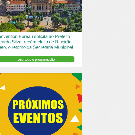
 desde o turismo de saude à contemplação de
saros....
INSERIR DESCRIÇÃO DO POST/PAGINAS
nvention Bureau solicita ao Prefeito
cardo Silva, recém eleito de Ribeirão
eto, o retorno da Secretaria Municipal
 Turismo.
ibeirão Preto e Região Convention & Visitors Bureau
tocolou um ofício ao recém eleito prefeito, Ricardo
va, solicitando...