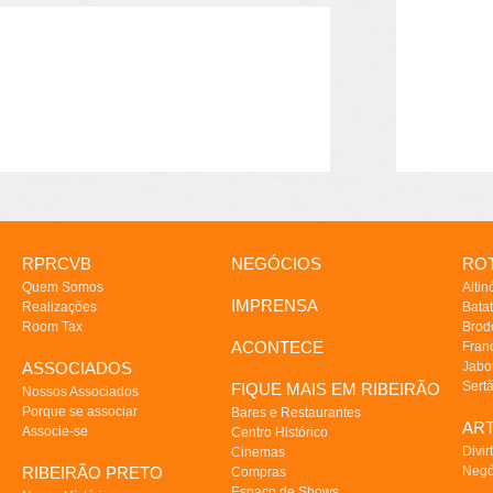
RPRCVB
NEGÓCIOS
ROT
Quem Somos
Altin
IMPRENSA
Realizações
Batat
Room Tax
Brod
ACONTECE
Fran
ASSOCIADOS
Jabo
Sert
FIQUE MAIS EM RIBEIRÃO
Nossos Associados
Porque se associar
Bares e Restaurantes
AR
Associe-se
Centro Histórico
Divir
Cinemas
RIBEIRÃO PRETO
Negó
Compras
Espaço de Shows