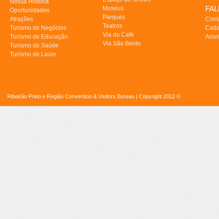
Nossa História
FA
Museus
Oportunidades
Parques
Atrações
Cont
Teatros
Turismo de Negócios
Cada
Via do Café
Turismo de Educação
Anun
Via São Bento
Turismo de Saúde
Turismo de Lazer
Ribeirão Preto e Região Convention & Visitors Bureau | Copyright 2012 ©