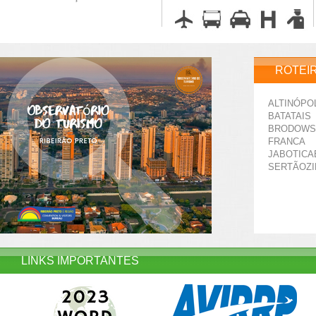
ROTEI
ALTINÓPO
BATATAIS
BRODOWS
FRANCA
JABOTICA
SERTÃOZ
LINKS IMPORTANTES