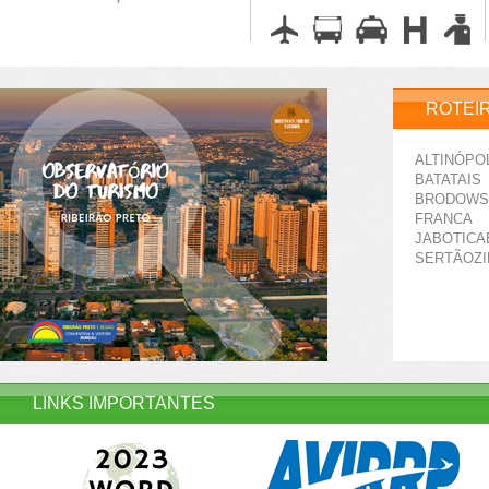
ROTEI
ALTINÓPO
BATATAIS
BRODOWS
FRANCA
JABOTICA
SERTÃOZ
LINKS IMPORTANTES