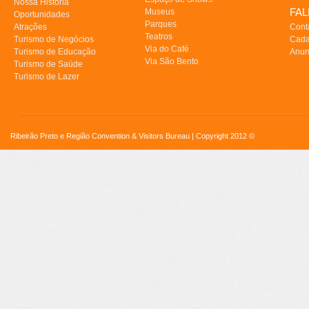
Nossa História
FA
Museus
Oportunidades
Parques
Atrações
Cont
Teatros
Turismo de Negócios
Cada
Via do Café
Turismo de Educação
Anun
Via São Bento
Turismo de Saúde
Turismo de Lazer
Ribeirão Preto e Região Convention & Visitors Bureau | Copyright 2012 ©