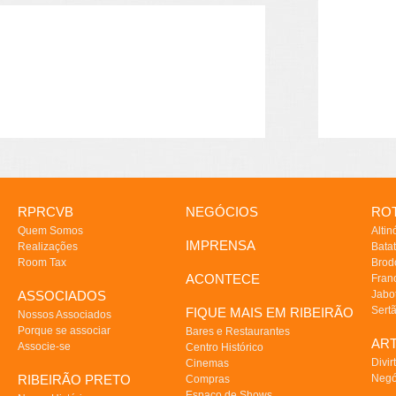
RPRCVB
NEGÓCIOS
ROT
Quem Somos
Altin
IMPRENSA
Realizações
Batat
Room Tax
Brod
ACONTECE
Fran
ASSOCIADOS
Jabo
Sert
FIQUE MAIS EM RIBEIRÃO
Nossos Associados
Porque se associar
Bares e Restaurantes
AR
Associe-se
Centro Histórico
Divir
Cinemas
RIBEIRÃO PRETO
Negó
Compras
Espaço de Shows