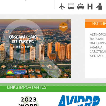
ROTEI
ALTINÓPO
BATATAIS
BRODOWS
FRANCA
JABOTICA
SERTÃOZ
LINKS IMPORTANTES