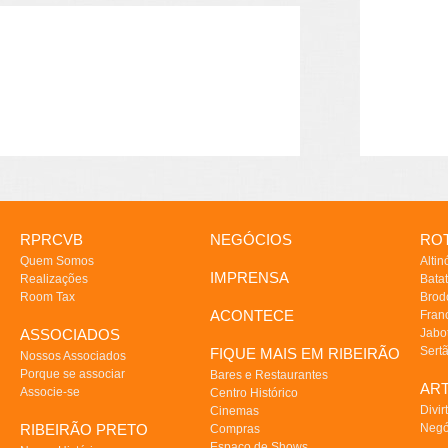
RPRCVB
NEGÓCIOS
ROT
Quem Somos
Altin
IMPRENSA
Realizações
Batat
Room Tax
Brod
ACONTECE
Fran
ASSOCIADOS
Jabo
Sert
FIQUE MAIS EM RIBEIRÃO
Nossos Associados
Porque se associar
Bares e Restaurantes
AR
Associe-se
Centro Histórico
Divir
Cinemas
RIBEIRÃO PRETO
Negó
Compras
Espaço de Shows