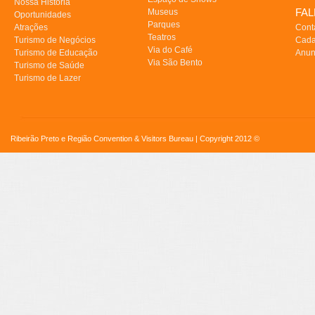
Nossa História
FA
Museus
Oportunidades
Parques
Atrações
Cont
Teatros
Turismo de Negócios
Cada
Via do Café
Turismo de Educação
Anun
Via São Bento
Turismo de Saúde
Turismo de Lazer
Ribeirão Preto e Região Convention & Visitors Bureau | Copyright 2012 ©