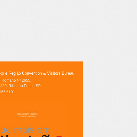
eto e Região Convention & Visitors Bureau
le Romano Nº 2655.
380. Ribeirão Preto - SP
3965 6191