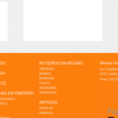
IOS
ROTEIROS NA REGIÃO
Ribeirão Pr
Altinópolis
Av. Costábi
SA
Batatais
CEP: 14096-
Brodowski
Fone: (16) 
ECE
Franca
Jaboticabal
Sertãozinho
AIS EM RIBEIRÃO
staurantes
ARTIGOS
órico
Divirta-se
Negócios
 Shows