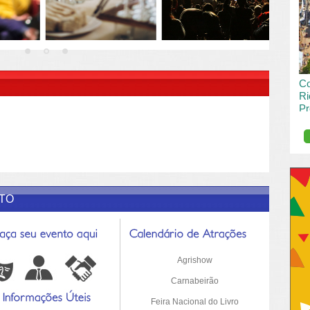
vai
pas
R DESCRIÇÃO DO POST/PAGINAS
Co
Ri
Pr
de
O R
pro
Sil
ETO
Agrishow
Carnabeirão
Feira Nacional do Livro