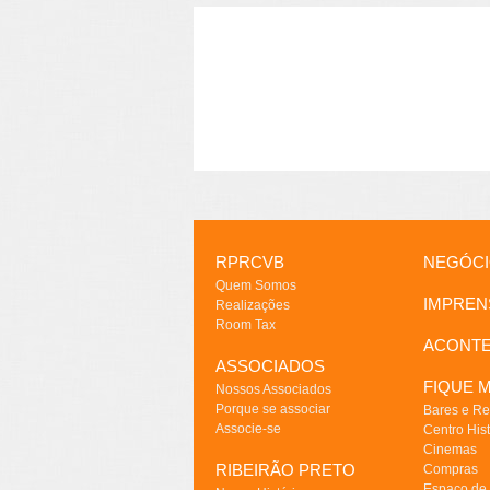
RPRCVB
NEGÓC
Quem Somos
IMPREN
Realizações
Room Tax
ACONT
ASSOCIADOS
FIQUE M
Nossos Associados
Porque se associar
Bares e Re
Associe-se
Centro Hist
Cinemas
RIBEIRÃO PRETO
Compras
Espaço de