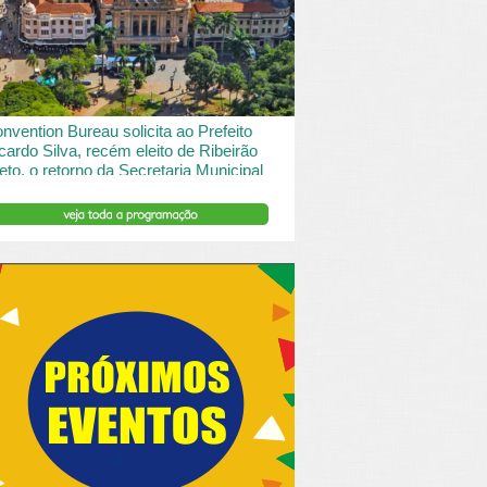
 desde o turismo de saude à contemplação de
saros....
INSERIR DESCRIÇÃO DO POST/PAGINAS
nvention Bureau solicita ao Prefeito
cardo Silva, recém eleito de Ribeirão
eto, o retorno da Secretaria Municipal
 Turismo.
ibeirão Preto e Região Convention & Visitors Bureau
tocolou um ofício ao recém eleito prefeito, Ricardo
va, solicitando...