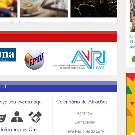
vai
pas
R DESCRIÇÃO DO POST/PAGINAS
Co
Ri
Pr
de
O R
pro
Sil
ETO
Agrishow
Carnabeirão
Feira Nacional do Livro