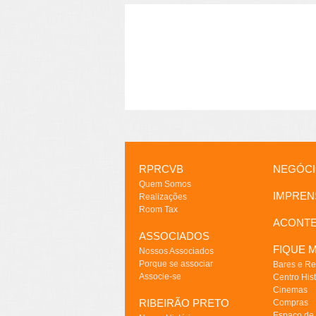
RPRCVB
NEGÓC
Quem Somos
IMPREN
Realizações
Room Tax
ACONT
ASSOCIADOS
FIQUE M
Nossos Associados
Porque se associar
Bares e Re
Associe-se
Centro Hist
Cinemas
RIBEIRÃO PRETO
Compras
Espaço de