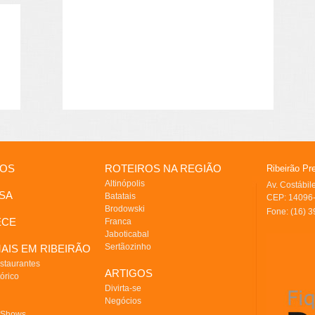
IOS
ROTEIROS NA REGIÃO
Ribeirão Pr
Altinópolis
Av. Costábi
SA
Batatais
CEP: 14096-
Brodowski
Fone: (16) 
ECE
Franca
Jaboticabal
Sertãozinho
AIS EM RIBEIRÃO
staurantes
ARTIGOS
órico
Divirta-se
Negócios
 Shows