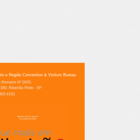
eto e Região Convention & Visitors Bureau
le Romano Nº 2655.
380. Ribeirão Preto - SP
3965 6191