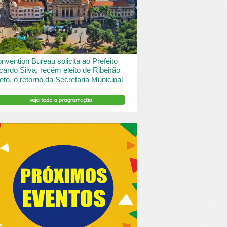
 desde o turismo de saude à contemplação de
saros....
INSERIR DESCRIÇÃO DO POST/PAGINAS
nvention Bureau solicita ao Prefeito
cardo Silva, recém eleito de Ribeirão
eto, o retorno da Secretaria Municipal
 Turismo.
ibeirão Preto e Região Convention & Visitors Bureau
tocolou um ofício ao recém eleito prefeito, Ricardo
va, solicitando...