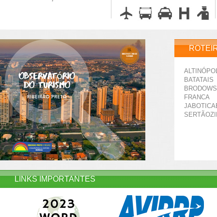
ROTEI
ALTINÓPO
BATATAIS
BRODOWS
FRANCA
JABOTICA
SERTÃOZ
LINKS IMPORTANTES