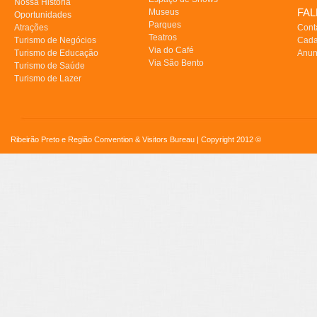
Nossa História
FA
Museus
Oportunidades
Parques
Atrações
Cont
Teatros
Turismo de Negócios
Cada
Via do Café
Turismo de Educação
Anun
Via São Bento
Turismo de Saúde
Turismo de Lazer
Ribeirão Preto e Região Convention & Visitors Bureau | Copyright 2012 ©