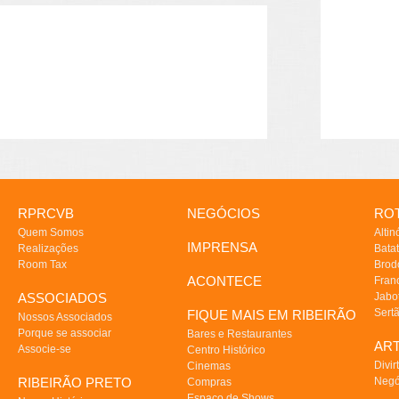
RPRCVB
NEGÓCIOS
ROT
Quem Somos
Altin
IMPRENSA
Realizações
Batat
Room Tax
Brod
ACONTECE
Fran
ASSOCIADOS
Jabo
Sert
FIQUE MAIS EM RIBEIRÃO
Nossos Associados
Porque se associar
Bares e Restaurantes
AR
Associe-se
Centro Histórico
Divir
Cinemas
RIBEIRÃO PRETO
Negó
Compras
Espaço de Shows