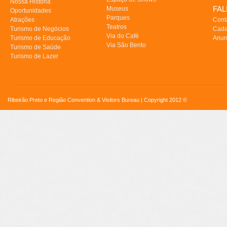
Nossa História
FA
Museus
Oportunidades
Parques
Atrações
Cont
Teatros
Turismo de Negócios
Cada
Via do Café
Turismo de Educação
Anun
Via São Bento
Turismo de Saúde
Turismo de Lazer
Ribeirão Preto e Região Convention & Visitors Bureau | Copyright 2012 ©