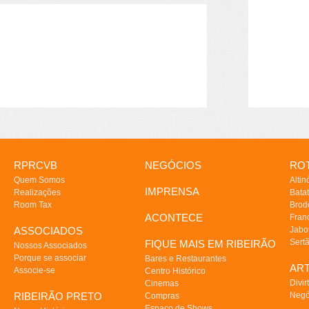
RPRCVB
NEGÓCIOS
ROT
Quem Somos
Altin
IMPRENSA
Realizações
Batat
Room Tax
Brod
ACONTECE
Fran
ASSOCIADOS
Jabo
Sert
FIQUE MAIS EM RIBEIRÃO
Nossos Associados
Porque se associar
Bares e Restaurantes
AR
Associe-se
Centro Histórico
Divir
Cinemas
RIBEIRÃO PRETO
Negó
Compras
Espaço de Shows