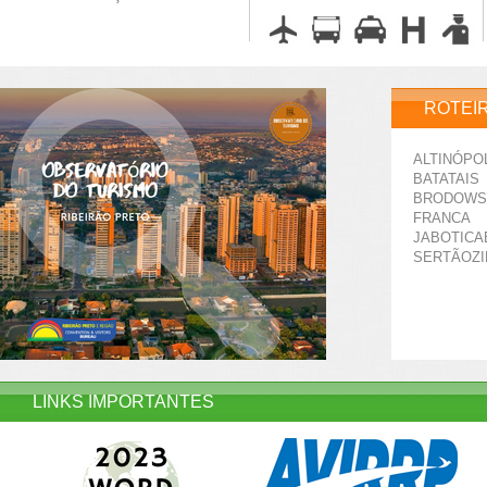
ROTEI
ALTINÓPO
BATATAIS
BRODOWS
FRANCA
JABOTICA
SERTÃOZ
LINKS IMPORTANTES