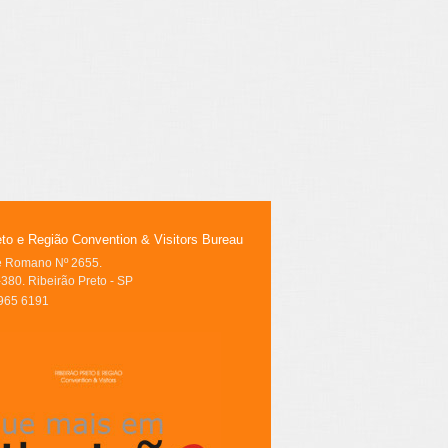
eto e Região Convention & Visitors Bureau
le Romano Nº 2655.
380. Ribeirão Preto - SP
3965 6191