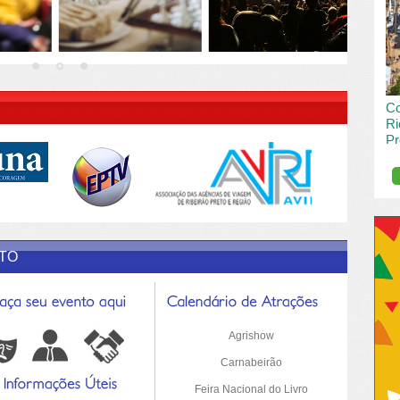
vai
pas
R DESCRIÇÃO DO POST/PAGINAS
Co
Ri
Pr
de
O R
pro
Sil
ETO
Agrishow
Carnabeirão
Feira Nacional do Livro