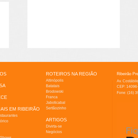
IOS
ROTEIROS NA REGIÃO
Ribeirão Pr
Altinópolis
Av. Costábi
SA
Batatais
CEP: 14096-
Brodowski
Fone: (16) 
ECE
Franca
Jaboticabal
Sertãozinho
AIS EM RIBEIRÃO
staurantes
ARTIGOS
órico
Divirta-se
Negócios
 Shows