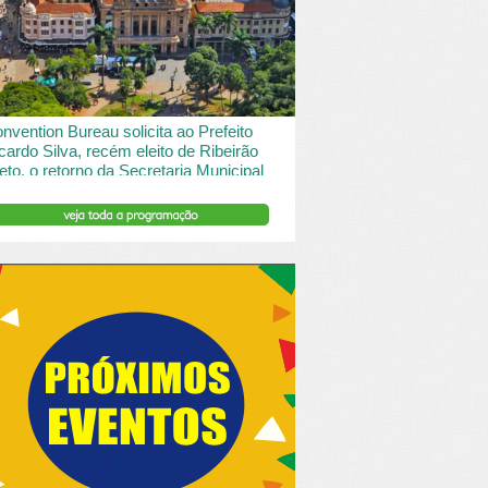
 desde o turismo de saude à contemplação de
saros....
INSERIR DESCRIÇÃO DO POST/PAGINAS
nvention Bureau solicita ao Prefeito
cardo Silva, recém eleito de Ribeirão
eto, o retorno da Secretaria Municipal
 Turismo.
ibeirão Preto e Região Convention & Visitors Bureau
tocolou um ofício ao recém eleito prefeito, Ricardo
va, solicitando...