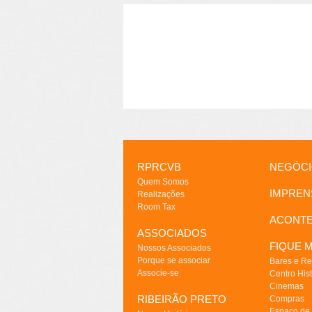
RPRCVB
NEGÓC
Quem Somos
IMPREN
Realizações
Room Tax
ACONT
ASSOCIADOS
FIQUE M
Nossos Associados
Porque se associar
Bares e Re
Associe-se
Centro Hist
Cinemas
RIBEIRÃO PRETO
Compras
Espaço de