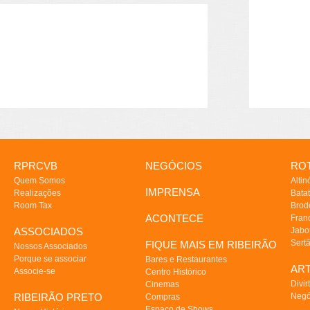
RPRCVB
NEGÓCIOS
ROT
Quem Somos
Altin
IMPRENSA
Realizações
Batat
Room Tax
Brod
ACONTECE
Fran
ASSOCIADOS
Jabo
Sert
FIQUE MAIS EM RIBEIRÃO
Nossos Associados
Porque se associar
Bares e Restaurantes
AR
Associe-se
Centro Histórico
Divir
Cinemas
RIBEIRÃO PRETO
Negó
Compras
Espaço de Shows