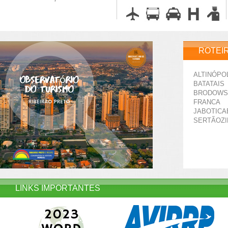
ROTEI
ALTINÓPO
BATATAIS
BRODOWS
FRANCA
JABOTICA
SERTÃOZ
LINKS IMPORTANTES