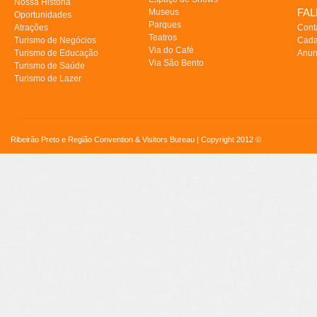
Nossa História
FA
Museus
Oportunidades
Parques
Atrações
Cont
Teatros
Turismo de Negócios
Cada
Via do Café
Turismo de Educação
Anun
Via São Bento
Turismo de Saúde
Turismo de Lazer
Ribeirão Preto e Região Convention & Visitors Bureau | Copyright 2012 ©