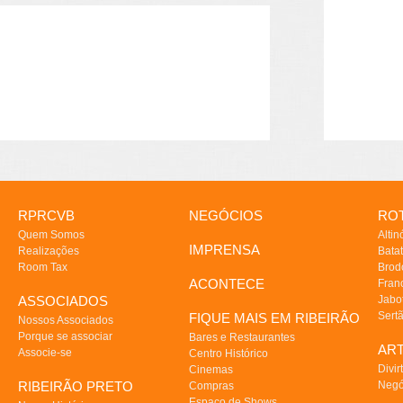
RPRCVB
NEGÓCIOS
ROT
Quem Somos
Altin
IMPRENSA
Realizações
Batat
Room Tax
Brod
ACONTECE
Fran
ASSOCIADOS
Jabo
Sert
FIQUE MAIS EM RIBEIRÃO
Nossos Associados
Porque se associar
Bares e Restaurantes
AR
Associe-se
Centro Histórico
Divir
Cinemas
RIBEIRÃO PRETO
Negó
Compras
Espaço de Shows