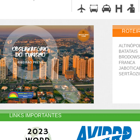
ROTEI
ALTINÓPO
BATATAIS
BRODOWS
FRANCA
JABOTICA
SERTÃOZ
LINKS IMPORTANTES