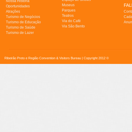
Nossa História
FA
Museus
Oportunidades
Parques
Atrações
Cont
Teatros
Turismo de Negócios
Cada
Via do Café
Turismo de Educação
Anun
Via São Bento
Turismo de Saúde
Turismo de Lazer
Ribeirão Preto e Região Convention & Visitors Bureau | Copyright 2012 ©