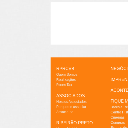
RPRCVB
NEGÓC
Quem Somos
IMPREN
Realizações
Room Tax
ACONT
ASSOCIADOS
FIQUE M
Nossos Associados
Porque se associar
Bares e Re
Associe-se
Centro Hist
Cinemas
RIBEIRÃO PRETO
Compras
Espaço de