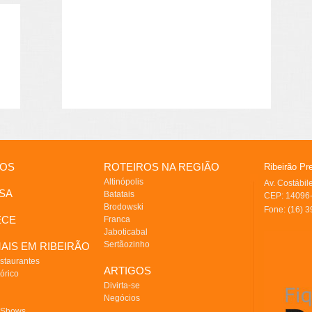
IOS
ROTEIROS NA REGIÃO
Ribeirão Pr
Altinópolis
Av. Costábi
SA
Batatais
CEP: 14096-
Brodowski
Fone: (16) 
ECE
Franca
Jaboticabal
Sertãozinho
AIS EM RIBEIRÃO
staurantes
ARTIGOS
órico
Divirta-se
Negócios
 Shows