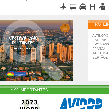
ROTEI
ALTINÓPO
BATATAIS
BRODOWS
FRANCA
JABOTICA
SERTÃOZ
LINKS IMPORTANTES