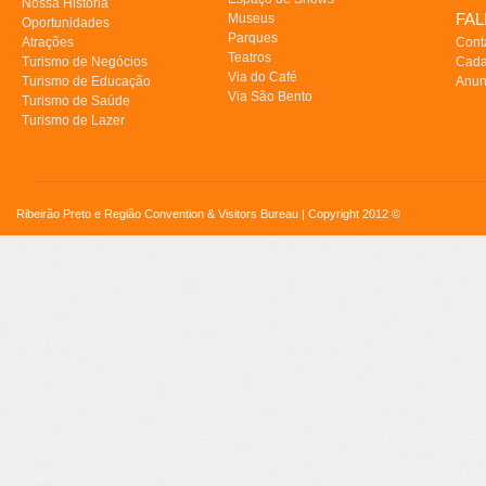
Nossa História
FA
Museus
Oportunidades
Parques
Atrações
Cont
Teatros
Turismo de Negócios
Cada
Via do Café
Turismo de Educação
Anun
Via São Bento
Turismo de Saúde
Turismo de Lazer
Ribeirão Preto e Região Convention & Visitors Bureau | Copyright 2012 ©