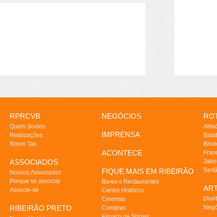
RPRCVB
NEGÓCIOS
ROT
Quem Somos
Altin
IMPRENSA
Realizações
Batat
Room Tax
Brod
ACONTECE
Fran
ASSOCIADOS
Jabo
Sert
FIQUE MAIS EM RIBEIRÃO
Nossos Associados
Porque se associar
Bares e Restaurantes
AR
Associe-se
Centro Histórico
Divir
Cinemas
RIBEIRÃO PRETO
Negó
Compras
Espaço de Shows