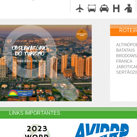
ROTEI
ALTINÓPO
BATATAIS
BRODOWS
FRANCA
JABOTICA
SERTÃOZ
LINKS IMPORTANTES