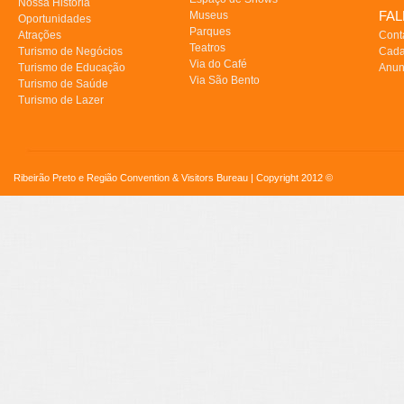
Nossa História
FA
Museus
Oportunidades
Parques
Atrações
Cont
Teatros
Turismo de Negócios
Cada
Via do Café
Turismo de Educação
Anun
Via São Bento
Turismo de Saúde
Turismo de Lazer
Ribeirão Preto e Região Convention & Visitors Bureau | Copyright 2012 ©