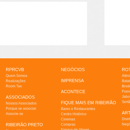
RPRCVB
NEGÓCIOS
ROT
Quem Somos
Altin
IMPRENSA
Realizações
Batat
Room Tax
Brod
ACONTECE
Fran
ASSOCIADOS
Jabo
Sert
FIQUE MAIS EM RIBEIRÃO
Nossos Associados
Porque se associar
Bares e Restaurantes
AR
Associe-se
Centro Histórico
Divir
Cinemas
RIBEIRÃO PRETO
Negó
Compras
Espaço de Shows