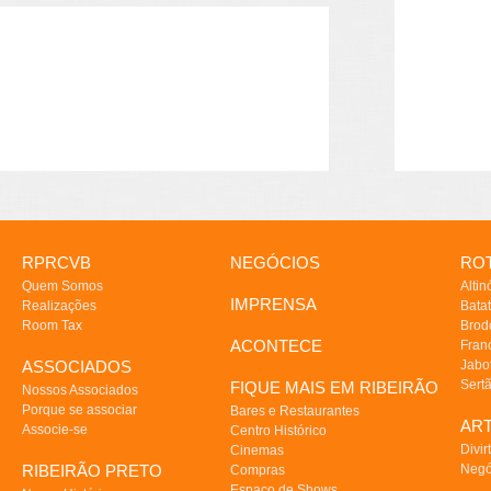
RPRCVB
NEGÓCIOS
ROT
Quem Somos
Altin
IMPRENSA
Realizações
Batat
Room Tax
Brod
ACONTECE
Fran
ASSOCIADOS
Jabo
Sert
FIQUE MAIS EM RIBEIRÃO
Nossos Associados
Porque se associar
Bares e Restaurantes
AR
Associe-se
Centro Histórico
Divir
Cinemas
RIBEIRÃO PRETO
Negó
Compras
Espaço de Shows