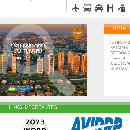
ROTEI
ALTINÓPO
BATATAIS
BRODOWS
FRANCA
JABOTICA
SERTÃOZ
LINKS IMPORTANTES