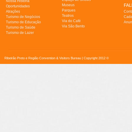
Nossa História
FA
Museus
Oportunidades
Parques
Atrações
Cont
Teatros
Turismo de Negócios
Cada
Via do Café
Turismo de Educação
Anun
Via São Bento
Turismo de Saúde
Turismo de Lazer
Ribeirão Preto e Região Convention & Visitors Bureau | Copyright 2012 ©