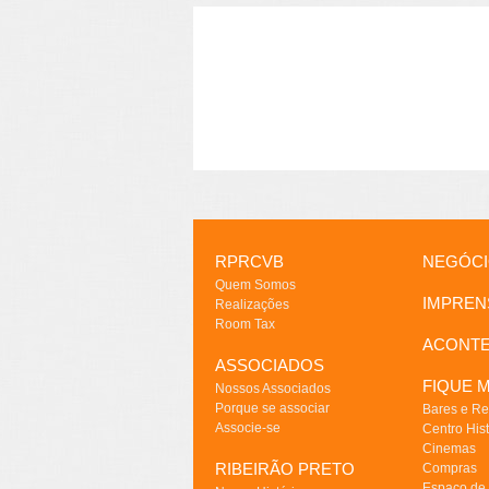
RPRCVB
NEGÓC
Quem Somos
IMPREN
Realizações
Room Tax
ACONT
ASSOCIADOS
FIQUE M
Nossos Associados
Porque se associar
Bares e Re
Associe-se
Centro Hist
Cinemas
RIBEIRÃO PRETO
Compras
Espaço de