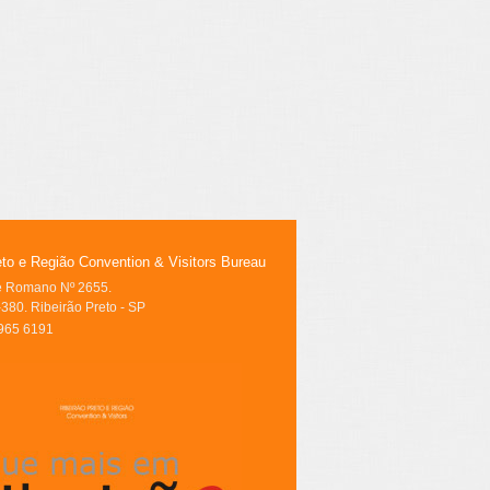
eto e Região Convention & Visitors Bureau
le Romano Nº 2655.
380. Ribeirão Preto - SP
3965 6191