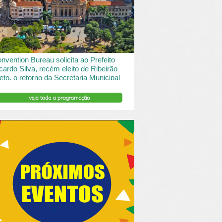
 desde o turismo de saude à contemplação de
saros....
INSERIR DESCRIÇÃO DO POST/PAGINAS
nvention Bureau solicita ao Prefeito
cardo Silva, recém eleito de Ribeirão
eto, o retorno da Secretaria Municipal
 Turismo.
ibeirão Preto e Região Convention & Visitors Bureau
tocolou um ofício ao recém eleito prefeito, Ricardo
va, solicitando...