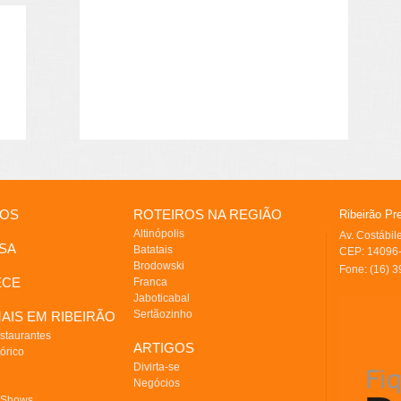
IOS
ROTEIROS NA REGIÃO
Ribeirão Pr
Altinópolis
Av. Costábi
SA
Batatais
CEP: 14096-
Brodowski
Fone: (16) 
ECE
Franca
Jaboticabal
Sertãozinho
AIS EM RIBEIRÃO
staurantes
ARTIGOS
órico
Divirta-se
Negócios
 Shows