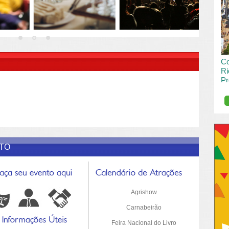
vai
pas
R DESCRIÇÃO DO POST/PAGINAS
Co
Ri
Pr
de
O R
pro
Sil
ETO
Agrishow
Carnabeirão
Feira Nacional do Livro