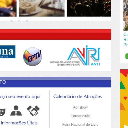
vai
pas
R DESCRIÇÃO DO POST/PAGINAS
Co
Ri
Pr
de
O R
pro
Sil
ETO
Agrishow
Carnabeirão
Feira Nacional do Livro