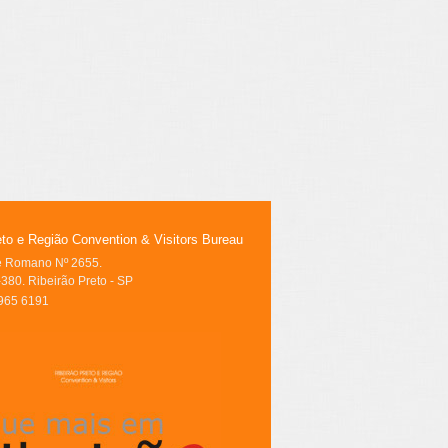
eto e Região Convention & Visitors Bureau
le Romano Nº 2655.
380. Ribeirão Preto - SP
3965 6191