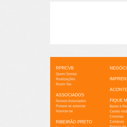
RPRCVB
NEGÓC
Quem Somos
IMPREN
Realizações
Room Tax
ACONT
ASSOCIADOS
FIQUE M
Nossos Associados
Porque se associar
Bares e Re
Associe-se
Centro Hist
Cinemas
RIBEIRÃO PRETO
Compras
Espaço de