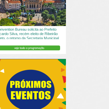
 desde o turismo de saude à contemplação de
saros....
INSERIR DESCRIÇÃO DO POST/PAGINAS
nvention Bureau solicita ao Prefeito
cardo Silva, recém eleito de Ribeirão
eto, o retorno da Secretaria Municipal
 Turismo.
ibeirão Preto e Região Convention & Visitors Bureau
tocolou um ofício ao recém eleito prefeito, Ricardo
va, solicitando...