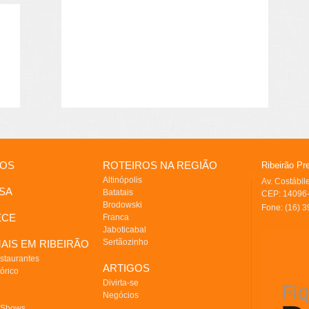
IOS
ROTEIROS NA REGIÃO
Ribeirão Pr
Altinópolis
Av. Costábi
SA
Batatais
CEP: 14096-
Brodowski
Fone: (16) 
ECE
Franca
Jaboticabal
Sertãozinho
AIS EM RIBEIRÃO
staurantes
ARTIGOS
órico
Divirta-se
Negócios
 Shows